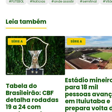
#
FUTEBOL
#
Notícias
#
onde assistir
#
semifinal
#
Vitó
Leia também
SÉRIE A
SÉRIE A
Estádio mineir
Tabela do
para 18 mil
Brasileirão: CBF
pessoas avan
detalha rodadas
em Ituiutaba e
19 a 24 com
prepara volta 