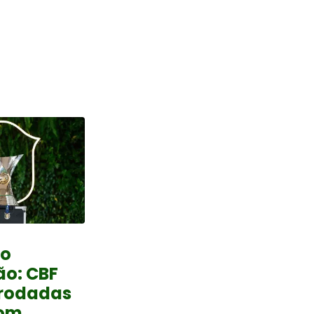
do
ão: CBF
 rodadas
com