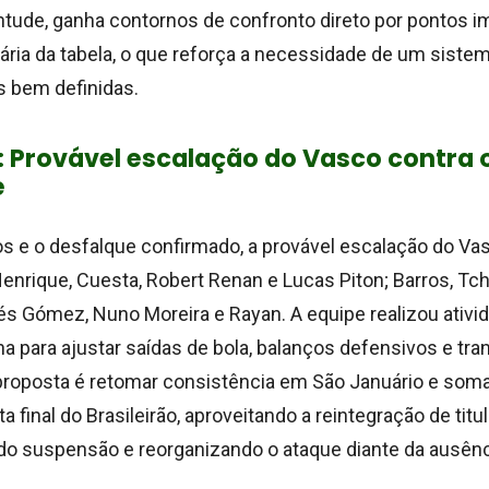
ntude, ganha contornos de confronto direto por pontos i
iária da tabela, o que reforça a necessidade de um sist
 bem definidas.
o: Provável escalação do Vasco contra 
e
s e o desfalque confirmado, a provável escalação do Va
Henrique, Cuesta, Robert Renan e Lucas Piton; Barros, Tc
és Gómez, Nuno Moreira e Rayan. A equipe realizou ativid
a para ajustar saídas de bola, balanços defensivos e tra
 proposta é retomar consistência em São Januário e som
ta final do Brasileirão, aproveitando a reintegração de titu
o suspensão e reorganizando o ataque diante da ausênci