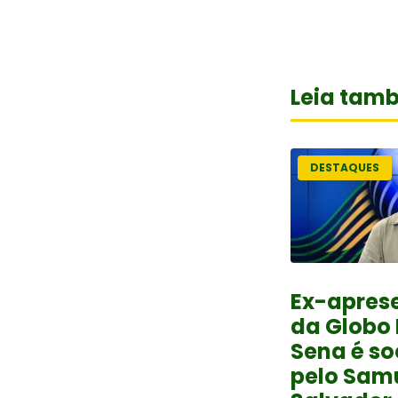
Leia tam
DESTAQUES
Ex-apres
da Globo 
Sena é so
pelo Sam