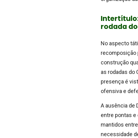
Intertítul
rodada do 
No aspecto tát
recomposição p
construção quan
as rodadas do C
presença é vis
ofensiva e def
A ausência de 
entre pontas e
mantidos entre
necessidade de