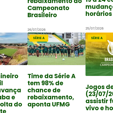
rebaixamento do
mudanç
Campeonato
horários
Brasileiro
25/07/2026
26/07/2026
SÉRIE A
SÉRIE A
ineiro
Time da Série A
l
tem 98% de
Jogos de
avança
chance de
(23/07/2
aba e
rebaixamento,
assistir 
olta do
aponta UFMG
vivo e h
te