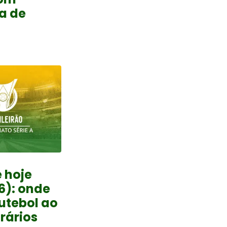
a de
 hoje
6): onde
futebol ao
orários