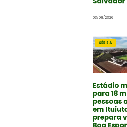
Salvador
03/08/2026
SÉRIE A
Estádio m
para 18 mi
pessoas 
em Ituiut
prepara v
Boa Espor