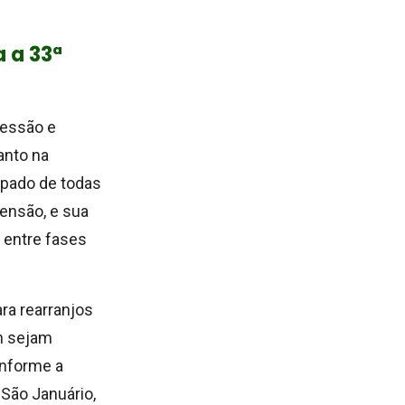
 a 33ª
ressão e
anto na
ipado de todas
pensão, e sua
 entre fases
ra rearranjos
n sejam
onforme a
São Januário,