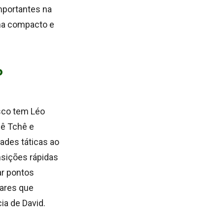
mportantes na
ema compacto e
o
sco tem Léo
hê Tchê e
ades táticas ao
nsições rápidas
ar pontos
lares que
a de David.