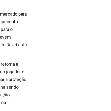
, marcado para
ampeonato
 para o
 devem
nte David está
 retorna à
 do jogador é
har a proteção
inha sendo
lação,
 na