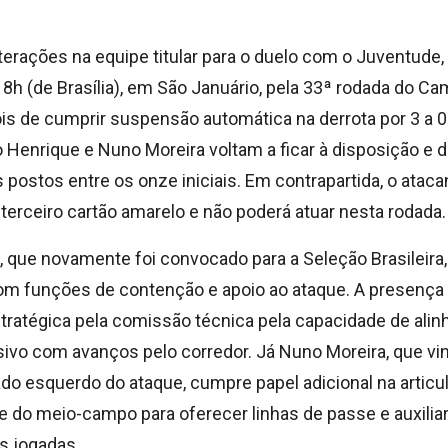
terações na equipe titular para o duelo com o Juventude
18h (de Brasília), em São Januário, pela 33ª rodada do C
ois de cumprir suspensão automática na derrota por 3 a 0
o Henrique e Nuno Moreira voltam a ficar à disposição e
postos entre os onze iniciais. Em contrapartida, o ataca
terceiro cartão amarelo e não poderá atuar nesta rodada.
 que novamente foi convocado para a Seleção Brasileira,
 com funções de contenção e apoio ao ataque. A presença
tratégica pela comissão técnica pela capacidade de alin
sivo com avanços pelo corredor. Já Nuno Moreira, que v
lado esquerdo do ataque, cumpre papel adicional na articu
 do meio-campo para oferecer linhas de passe e auxiliar
s jogadas.