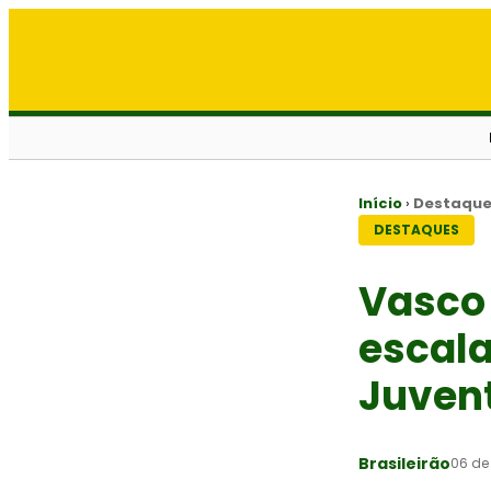
Início
›
Destaqu
DESTAQUES
Vasco 
escala
Juvent
Brasileirão
06 de