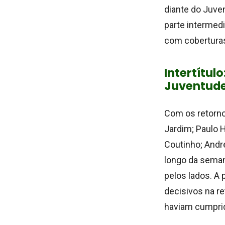
diante do Juve
parte intermed
com coberturas
Intertítul
Juventud
Com os retorno
Jardim; Paulo 
Coutinho; Andr
longo da seman
pelos lados. A
decisivos na re
haviam cumprid