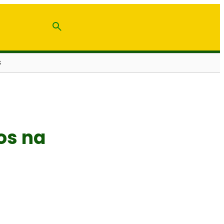
S
os na