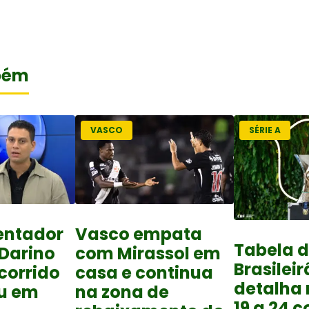
bém
VASCO
SÉRIE A
entador
Vasco empata
Tabela 
Darino
com Mirassol em
Brasileir
corrido
casa e continua
detalha
u em
na zona de
19 a 24 