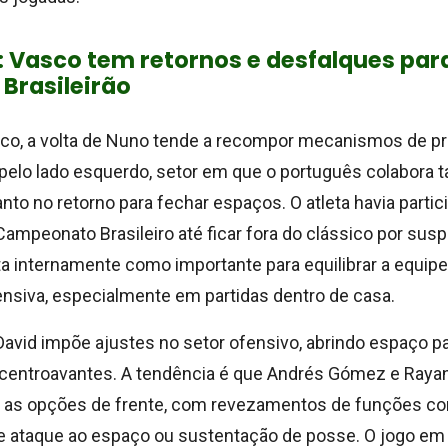
o: Vasco tem retornos e desfalques para
Brasileirão
ico, a volta de Nuno tende a recompor mecanismos de p
elo lado esquerdo, setor em que o português colabora t
to no retorno para fechar espaços. O atleta havia partic
ampeonato Brasileiro até ficar fora do clássico por sus
ta internamente como importante para equilibrar a equipe
ensiva, especialmente em partidas dentro de casa.
David impõe ajustes no setor ofensivo, abrindo espaço pa
 centroavantes. A tendência é que Andrés Gómez e Raya
 as opções de frente, com revezamentos de funções c
 ataque ao espaço ou sustentação de posse. O jogo em 