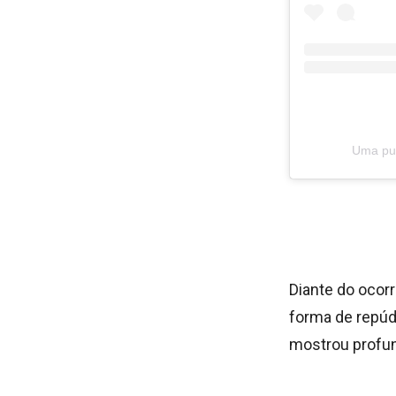
Uma pub
Diante do ocor
forma de repúd
mostrou profu