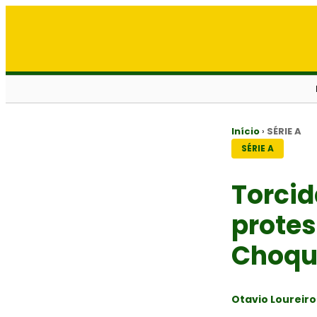
Início
›
SÉRIE A
SÉRIE A
Torcid
protes
Choqu
Otavio Loureiro