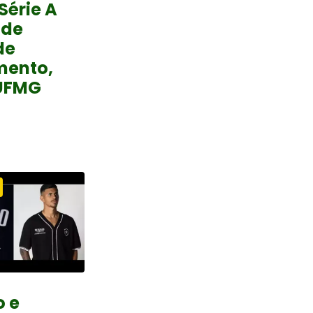
Série A
 de
de
mento,
UFMG
o e