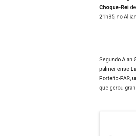
Choque-Rei
de
21h35, no Allia
Segundo Alan G
palmeirense
Lu
Porteño-PAR, u
que gerou gran