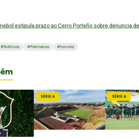
ebol estipula prazo ao Cerro Porteño sobre denuncia d
#
Notícias
#
Palmeiras
#
torcida
bém
SÉRIE A
SÉRIE A