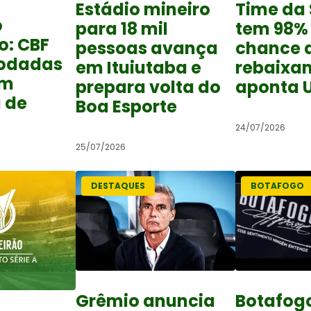
Estádio mineiro
Time da 
o
para 18 mil
tem 98%
o: CBF
pessoas avança
chance 
rodadas
em Ituiutaba e
rebaixa
om
prepara volta do
aponta 
 de
Boa Esporte
24/07/2026
25/07/2026
DESTAQUES
BOTAFOGO
Grêmio anuncia
Botafog