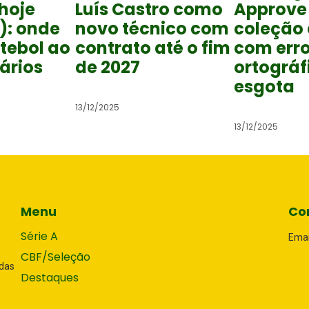
Luís Castro como
Approve
hoje
novo técnico com
coleção
): onde
contrato até o fim
com err
utebol ao
de 2027
ortográf
rários
esgota
13/12/2025
13/12/2025
Menu
Co
Série A
Emai
CBF/Seleção
adas
Destaques