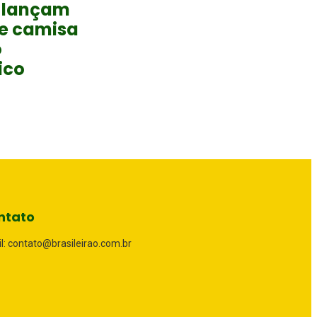
 lançam
 e camisa
o
ico
ntato
l: contato@brasileirao.com.br