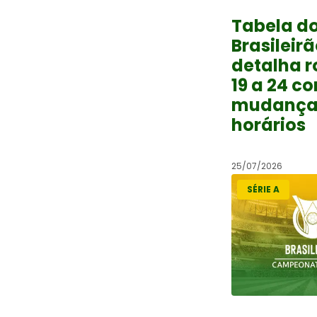
Tabela d
Brasileirã
detalha 
19 a 24 c
mudança
horários
25/07/2026
SÉRIE A