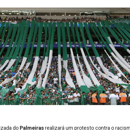
nizada do
Palmeiras
realizará um protesto contra o racis