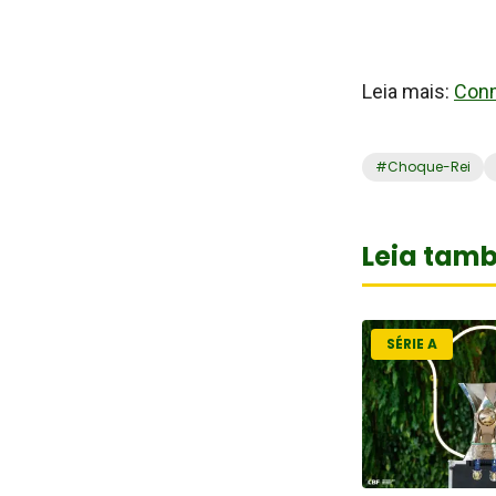
Leia mais:
Conm
#
Choque-Rei
Leia tam
SÉRIE A