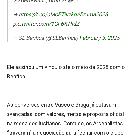
✍ Bem-vindo, Bruma! 🔴⚪
➔
https://t.co/oMoFTikzkq
#Bruma2028
pic.twitter.com/1GF6XTlIdZ
— SL Benfica (@SLBenfica)
February 3, 2025
Ele assinou um vínculo até o meio de 2028 com o
Benfica.
As conversas entre Vasco e Braga já estavam
avançadas, com valores, metas e proposta oficial
na mesa dos lusitanos. Contudo, os Arsenalistas
“travaram” a negociação para fechar com o clube