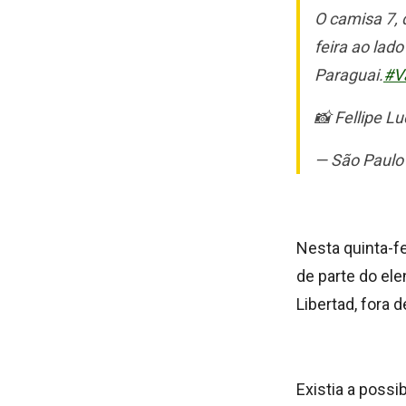
O camisa 7, 
feira ao lad
Paraguai.
#V
📸 Fellipe L
— São Paul
Nesta quinta-fe
de parte do ele
Libertad, fora d
Existia a possi