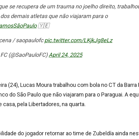
que se recupera de um trauma no joelho direito, trabalho
o dos demais atletas que não viajaram para o
amosSãoPaulo
🇾🇪
ucena / saopaulofc
pic.twitter.com/LKjkJg8eLz
o FC (@SaoPauloFC)
April 24, 2025
ira (24), Lucas Moura trabalhou com bola no CT da Barra
nco do São Paulo que não viajaram para o Paraguai. A eq
e casa, pela Libertadores, na quarta.
bilidade do jogador retornar ao time de Zubeldía ainda nes