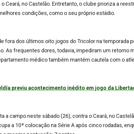
o Ceará, no Castelão. Entretanto, o clube prioriza a rees
lhores condições, como o seu próprio estádio.
de fora dos últimos oito jogos do Tricolor na temporada 
ho. As frequentes dores, todavia, impediram um retorno m
epartamento médico também mantém cautela com o atle
ldía previu acontecimento inédito em jogo da Libert
ta a campo neste sábado (26), contra o Ceará, no Castelã
ocupa a 10ª colocação na Série A após cinco rodadas, en