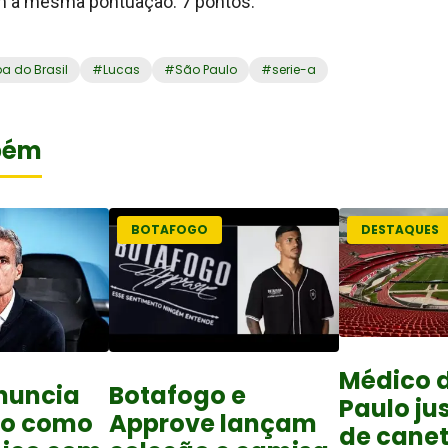
m a mesma pontuação: 7 pontos.
a do Brasil
#
Lucas
#
São Paulo
#
serie-a
bém
BOTAFOGO
DESTAQUES
Médico 
nuncia
Botafogo e
Paulo jus
ro como
Approve lançam
de cane