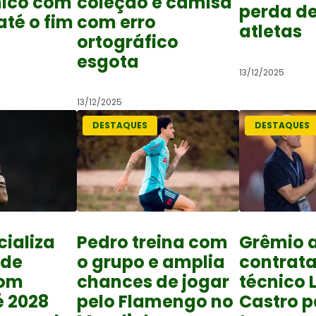
nico com
coleção e camisa
perda d
até o fim
com erro
atletas
ortográfico
esgota
13/12/2025
13/12/2025
DESTAQUES
DESTAQUES
cializa
Pedro treina com
Grêmio 
 de
o grupo e amplia
contrat
com
chances de jogar
técnico 
é 2028
pelo Flamengo no
Castro p