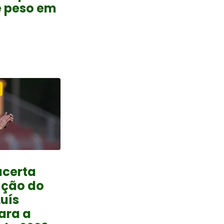
e peso em
acerta
ação do
Luís
ara a