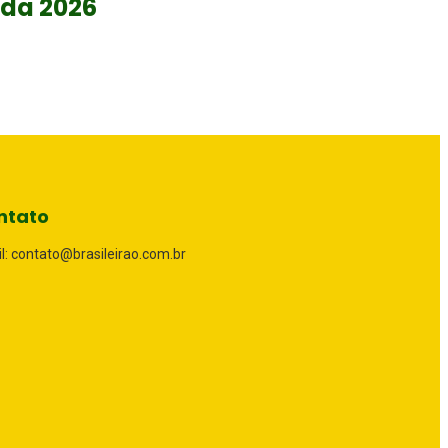
da 2026
ntato
l: contato@brasileirao.com.br