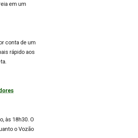
treia em um
por conta de um
ais rápido aos
ta.
adores
o, às 18h30. O
quanto o Vozão