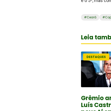
é o 5º, mas co
#
Ceará
#
Cop
Leia tam
DESTAQUES
Grêmio a
Luís Cast