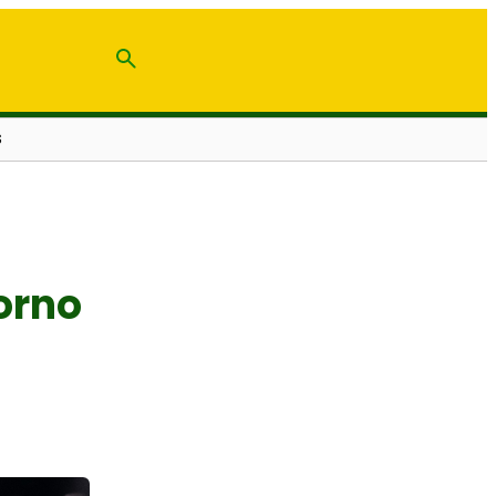
S
orno