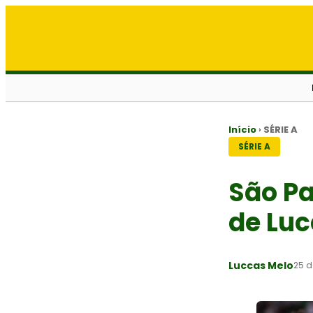
Início
›
SÉRIE A
SÉRIE A
São Pa
de Luc
Luccas Melo
25 d