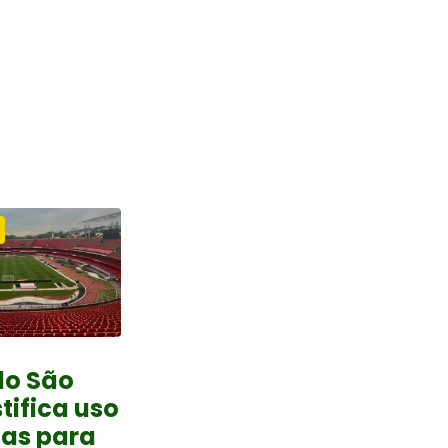
do São
tifica uso
tas para