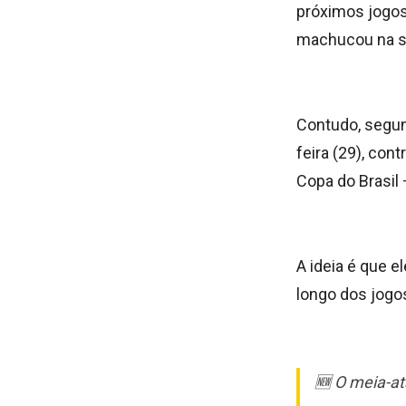
próximos jogos
machucou na sem
Contudo, segund
feira (29), con
Copa do Brasil
A ideia é que e
longo dos jogo
🆕 O meia-at