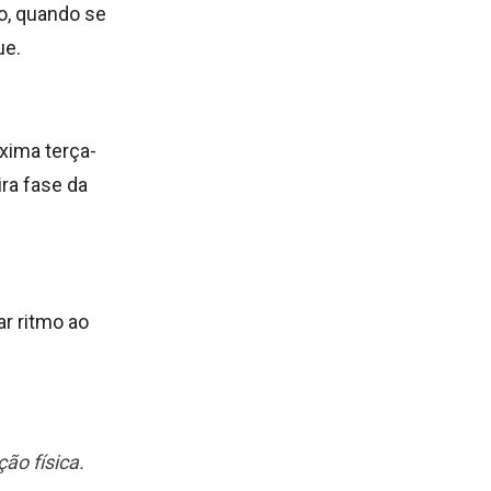
o, quando se
ue.
óxima terça-
ira fase da
ar ritmo ao
ão física.