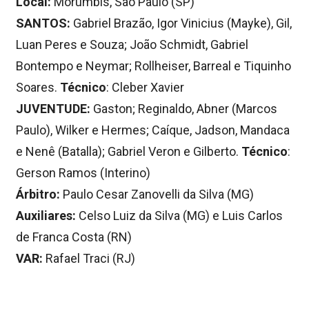
Local:
Morumbis, São Paulo (SP)
SANTOS:
Gabriel Brazão, Igor Vinicius (Mayke), Gil,
Luan Peres e Souza; João Schmidt, Gabriel
Bontempo e Neymar; Rollheiser, Barreal e Tiquinho
Soares.
Técnico
: Cleber Xavier
JUVENTUDE:
Gaston; Reginaldo, Abner (Marcos
Paulo), Wilker e Hermes; Caíque, Jadson, Mandaca
e Nenê (Batalla); Gabriel Veron e Gilberto.
Técnico
:
Gerson Ramos (Interino)
Árbitro:
Paulo Cesar Zanovelli da Silva (MG)
Auxiliares:
Celso Luiz da Silva (MG) e Luis Carlos
de Franca Costa (RN)
VAR:
Rafael Traci (RJ)