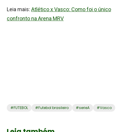
Leia mais:
Atlético x Vasco: Como foi o único
confronto na Arena MRV
#
FUTEBOL
#
Futebol brasileiro
#
serieA
#
Vasco
Leia também