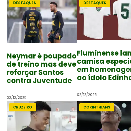
DESTAQUES
DESTAQUES
Fluminense la
Neymar é poupado
camisa especi
de treino mas deve
em homenag
reforçar Santos
ao ídolo Edinh
contra Juventude
02/12/2025
02/12/2025
CRUZEIRO
CORINTHIANS