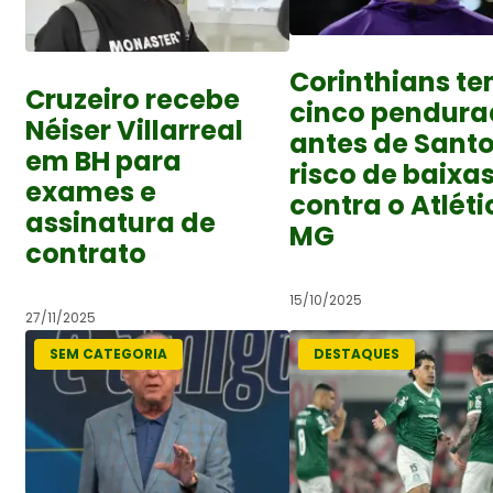
Corinthians t
Cruzeiro recebe
cinco pendura
Néiser Villarreal
antes de Santo
em BH para
risco de baixa
exames e
contra o Atléti
assinatura de
MG
contrato
15/10/2025
27/11/2025
SEM CATEGORIA
DESTAQUES