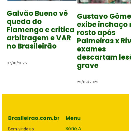
Galvão Bueno vê
Gustavo Góme
queda do
exibe inchaço 
Flamengo e critica
rosto após
arbitragem e VAR
Palmeiras x Riv
no Brasileirão
exames
descartam les
grave
07/10/2025
25/09/2025
Brasileirao.com.br
Menu
Série A
Bem-vindo ao