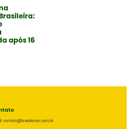
na
rasileira:
e
a
a após 16
ntato
l: contato@brasileirao.com.br