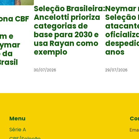
Seleção Brasileira:
Neymar 
Ancelotti prioriza
Seleção B
ona CBF
categorias de
atacant
base para 2030 e
oficializ
em e
usa Rayan como
despedid
eymar
exemplo
anos
o da
rasil
30/07/2026
29/07/2026
Menu
Co
Série A
Emai
CBF/Seleção