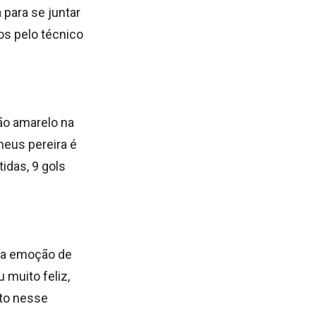
 para se juntar
os pelo técnico
ão amarelo na
heus pereira é
idas, 9 gols
uma emoção de
 muito feliz,
nto nesse