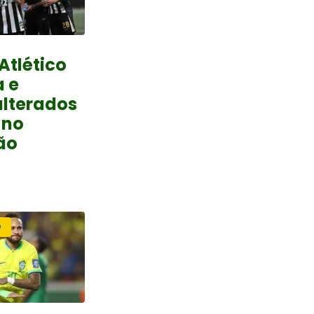
Atlético
 e
alterados
 no
rão
O