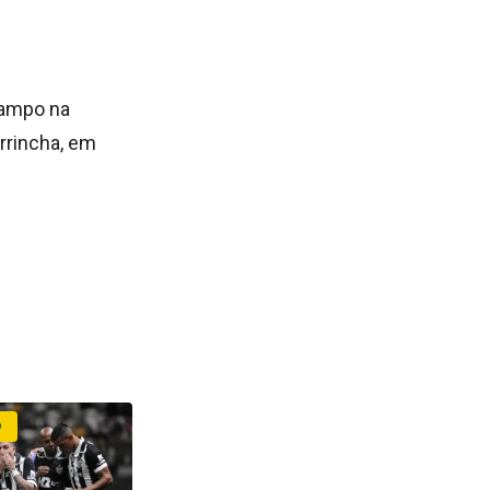
 campo na
rrincha, em
O