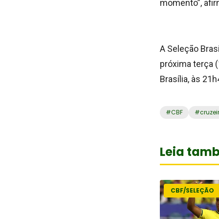
momento”, afirm
A Seleção Brasi
próxima terça (
Brasília, às 21h
#
CBF
#
cruzei
Leia tam
CBF/SELEÇÃO