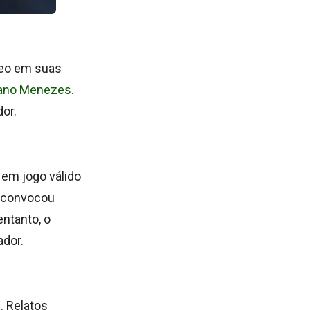
deo em suas
Mano Menezes
.
dor.
, em jogo válido
o convocou
entanto, o
ador.
. Relatos