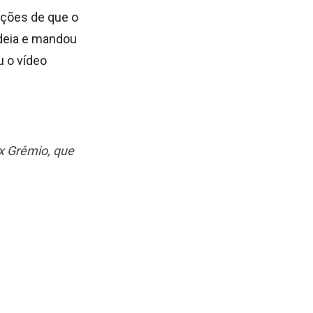
ções de que o
ideia e mandou
u o vídeo
x Grêmio, que