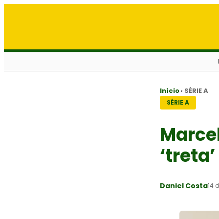
Início
›
SÉRIE A
SÉRIE A
Marcel
‘treta
Daniel Costa
14 