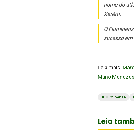
nome do atle
Xerém.
O
Fluminens
sucesso em t
Leia mais:
Marc
Mano Meneze
#
Fluminense
Leia tam