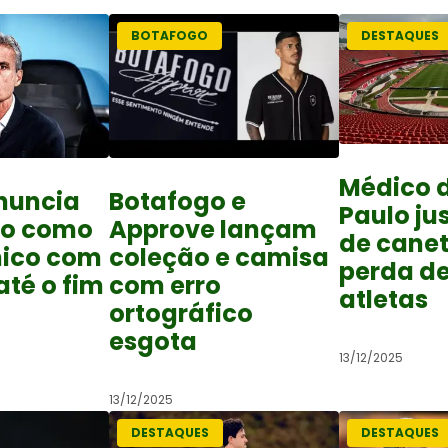
BOTAFOGO
DESTAQUES
Médico 
nuncia
Botafogo e
Paulo jus
ro como
Approve lançam
de cane
nico com
coleção e camisa
perda d
até o fim
com erro
atletas
ortográfico
esgota
13/12/2025
13/12/2025
DESTAQUES
DESTAQUES