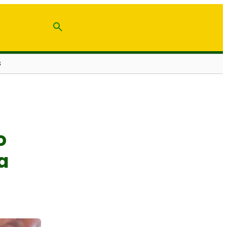
S
o
a