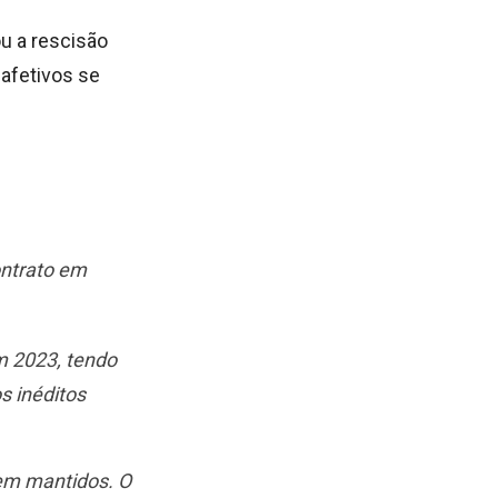
u a rescisão
 afetivos se
ontrato em
 2023, tendo
s inéditos
em mantidos. O