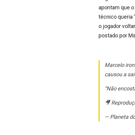
apontam que o 
técnico queria
o jogador volta
postado por Ma
Marcelo iron
causou a saí
“Não encost
🎥 Reprodu
— Planeta do