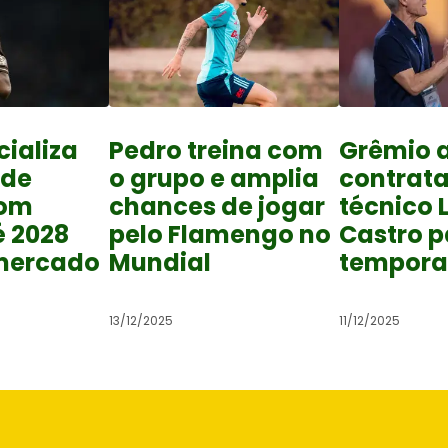
cializa
Pedro treina com
Grêmio 
 de
o grupo e amplia
contrat
com
chances de jogar
técnico 
é 2028
pelo Flamengo no
Castro p
mercado
Mundial
tempora
13/12/2025
11/12/2025