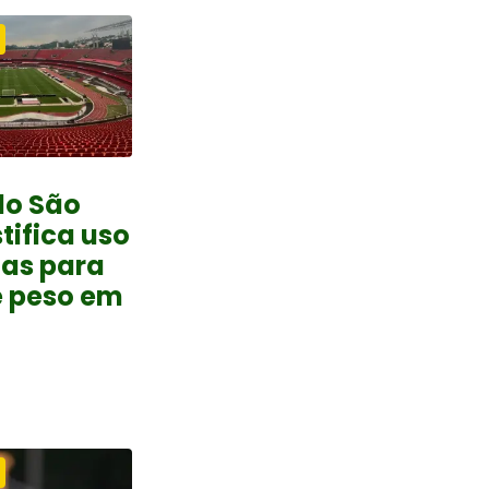
do São
tifica uso
tas para
e peso em