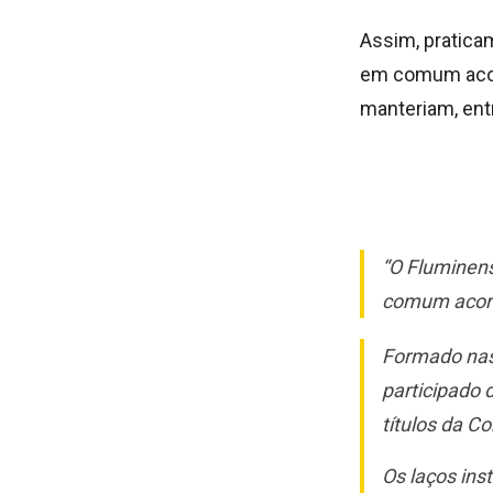
Assim, pratica
em comum acord
manteriam, entr
“O Fluminen
comum acord
Formado nas
participado 
títulos da C
Os laços inst