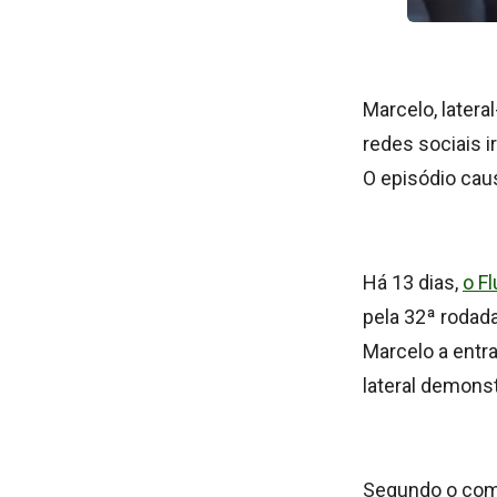
Marcelo, latera
redes sociais 
O episódio caus
Há 13 dias,
o F
pela 32ª rodad
Marcelo a entra
lateral demonst
Segundo o coma