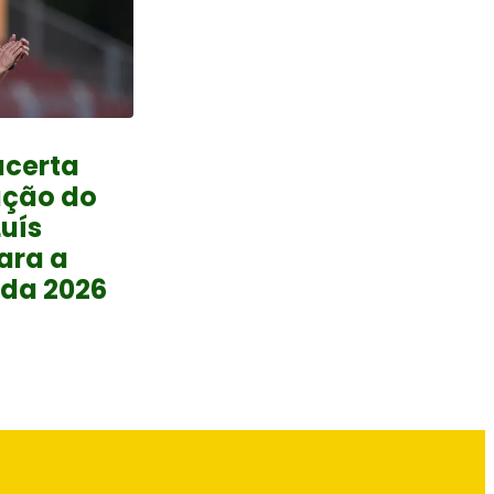
acerta
ação do
Luís
ara a
da 2026