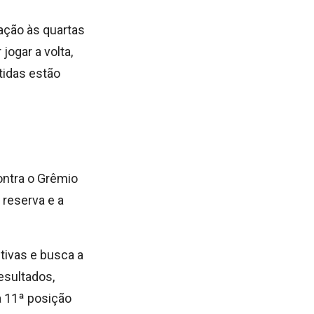
lação às quartas
jogar a volta,
tidas estão
ontra o Grêmio
 reserva e a
tivas e busca a
esultados,
a 11ª posição