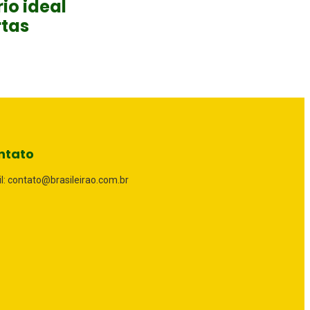
io ideal
rtas
ntato
l: contato@brasileirao.com.br