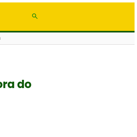
S
ora do