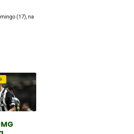
mingo (17), na
G
o-MG
a