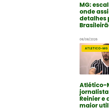
MG: esca
onde assis
detalhes 
Brasileir
08/08/2026
ATLETICO-MG
Atlético-
jornalista
Reinier e
maior uti