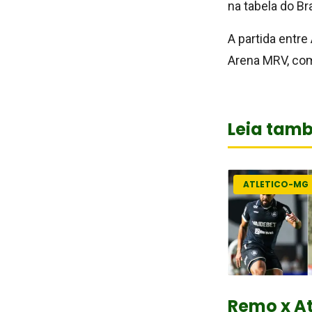
na tabela do Bra
A partida entr
Arena MRV, com
Leia tam
ATLETICO-MG
Remo x At