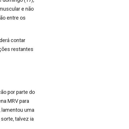
 muscular e não
ção entre os
derá contar
pções restantes
ão por parte do
rena MRV para
”, lamentou uma
sorte, talvez ia