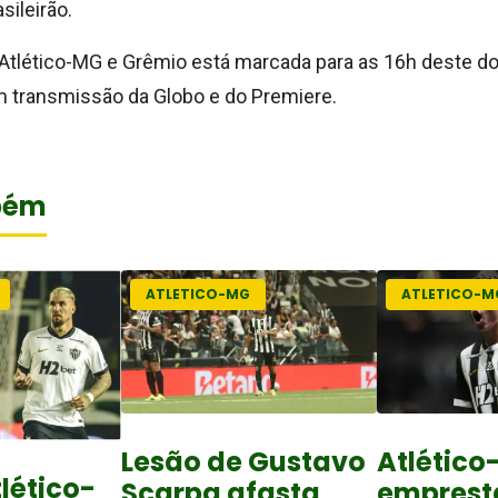
sileirão.
e Atlético-MG e Grêmio está marcada para as 16h deste do
 transmissão da Globo e do Premiere.
bém
ATLETICO-MG
ATLETICO-M
Lesão de Gustavo
Atlétic
lético-
Scarpa afasta
emprest