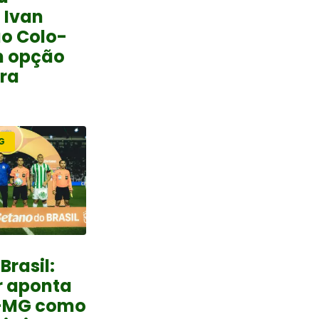
 Ivan
o Colo-
m opção
ra
G
Brasil:
r aponta
o-MG como