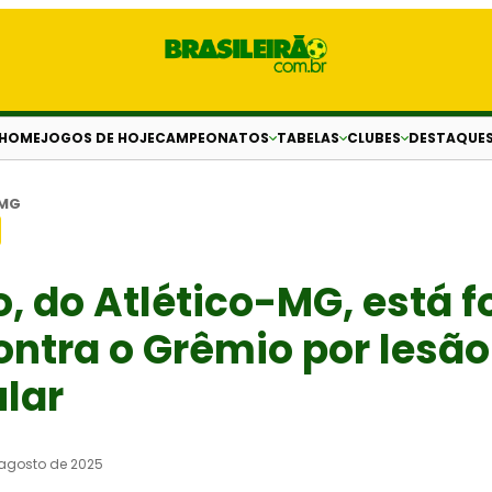
HOME
JOGOS DE HOJE
CAMPEONATOS
TABELAS
CLUBES
DESTAQUE
-MG
, do Atlético-MG, está f
ontra o Grêmio por lesão
lar
 agosto de 2025