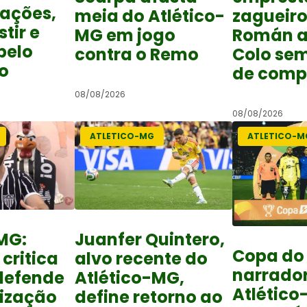
lações,
meia do Atlético-
zagueiro
tir e
MG em jogo
Román a
pelo
contra o Remo
Colo se
ão
de comp
08/08/2026
08/08/2026
ATLETICO-MG
ATLETICO-M
MG:
Juanfer Quintero,
Copa do 
 critica
alvo recente do
narrado
 defende
Atlético-MG,
Atlétic
lização
define retorno ao