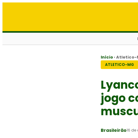
Início
›
Atletico
ATLETICO-MG
Lyanco
jogo c
muscu
Brasileirão
16 de