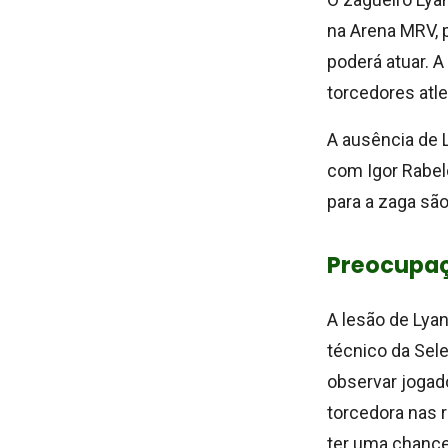
na Arena MRV, 
poderá atuar. A
torcedores atle
A ausência de 
com Igor Rabel
para a zaga sã
Preocupaç
A lesão de Lya
técnico da Sele
observar jogad
torcedora nas r
ter uma chance