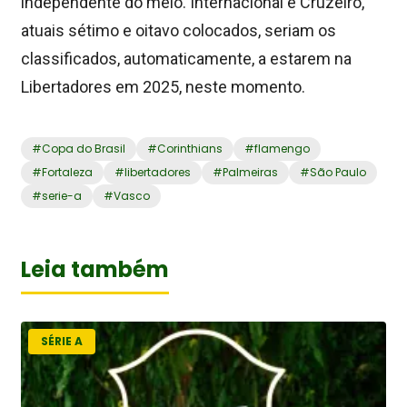
independente do meio. Internacional e Cruzeiro,
atuais sétimo e oitavo colocados, seriam os
classificados, automaticamente, a estarem na
Libertadores em 2025, neste momento.
#
Copa do Brasil
#
Corinthians
#
flamengo
#
Fortaleza
#
libertadores
#
Palmeiras
#
São Paulo
#
serie-a
#
Vasco
Leia também
SÉRIE A