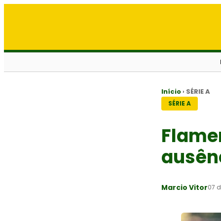
Início
›
SÉRIE A
SÉRIE A
Flamen
ausênc
Marcio Vitor
07 