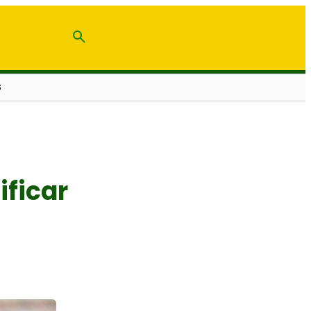
S
ificar