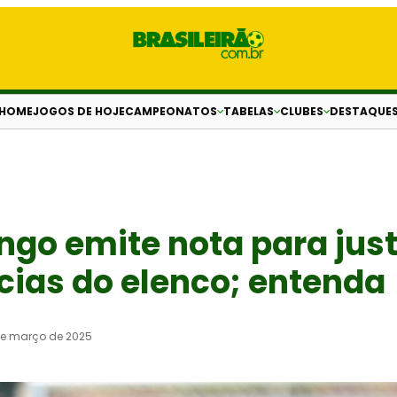
HOME
JOGOS DE HOJE
CAMPEONATOS
TABELAS
CLUBES
DESTAQUE
go emite nota para just
ias do elenco; entenda
de março de 2025