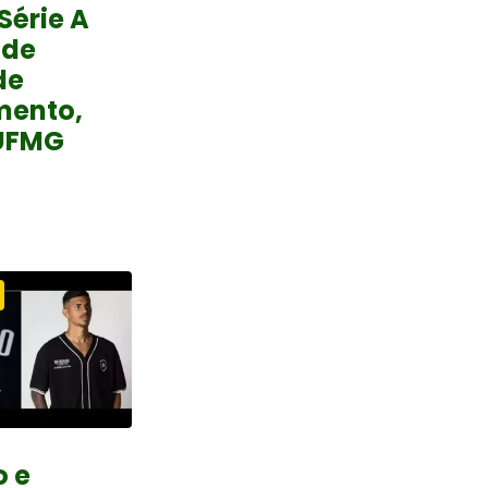
Série A
 de
de
mento,
UFMG
o e