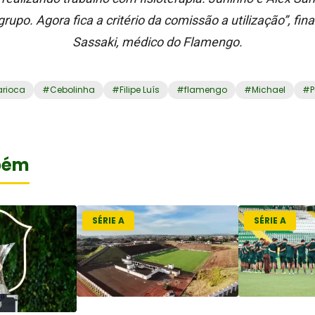
rupo. Agora fica a critério da comissão a utilização”, fi
Sassaki, médico do Flamengo.
rioca
#
Cebolinha
#
Filipe Luís
#
flamengo
#
Michael
#
P
bém
SÉRIE A
SÉRIE A