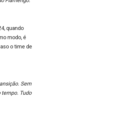
 do Flamengo.
24, quando
esmo modo, é
caso o time de
transição. Sem
o tempo. Tudo