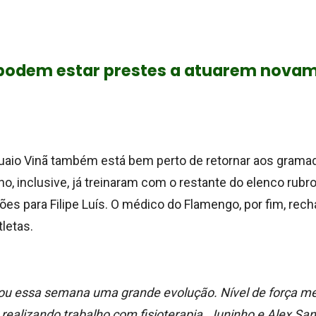
 podem estar prestes a atuarem novam
guaio Vinã também está bem perto de retornar aos grama
o, inclusive, já treinaram com o restante do elenco rubr
es para Filipe Luís. O médico do Flamengo, por fim, rec
letas.
ou essa semana uma grande evolução. Nível de força me
realizando trabalho com fisioterapia. Juninho e Alex San