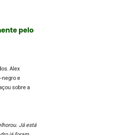
ente pelo
dos. Alex
o-negro e
haçou sobre a
lhorou. Já está
dro já foram