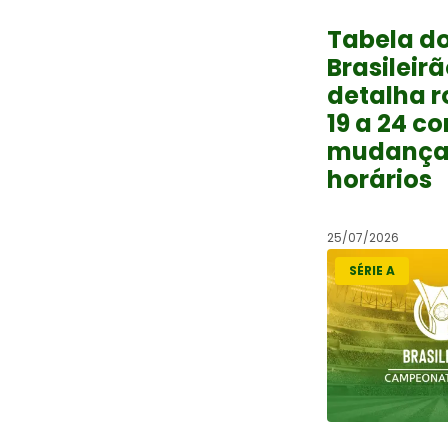
Tabela d
Brasileirã
detalha 
19 a 24 c
mudança
horários
25/07/2026
SÉRIE A