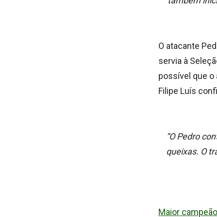
também inici
O atacante Ped
servia à Seleçã
possível que o 
Filipe Luís con
“O Pedro cont
queixas. O t
Maior campeão