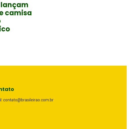
 lançam
 e camisa
o
ico
ntato
l: contato@brasileirao.com.br