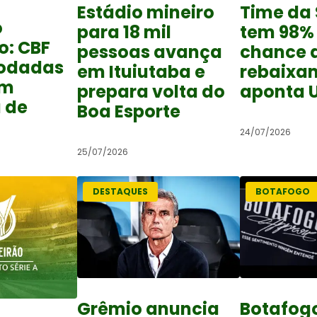
Estádio mineiro
Time da 
o
para 18 mil
tem 98%
o: CBF
pessoas avança
chance 
rodadas
em Ituiutaba e
rebaixa
om
prepara volta do
aponta 
 de
Boa Esporte
24/07/2026
25/07/2026
DESTAQUES
BOTAFOGO
Grêmio anuncia
Botafog