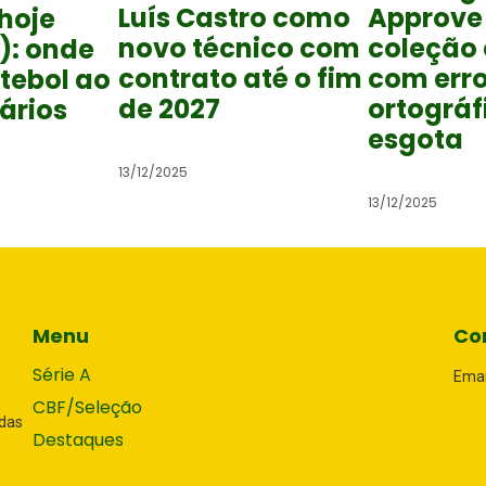
Luís Castro como
Approve
hoje
novo técnico com
coleção
): onde
contrato até o fim
com err
utebol ao
de 2027
ortográf
rários
esgota
13/12/2025
13/12/2025
Menu
Co
Série A
Emai
CBF/Seleção
adas
Destaques