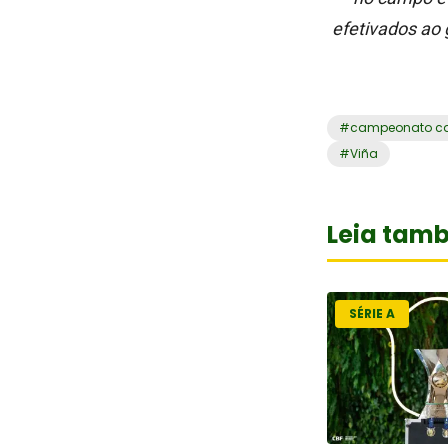
efetivados ao g
#
campeonato ca
#
Viña
Leia tam
SÉRIE A