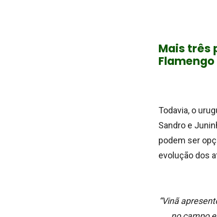
Mais três
Flamengo
Todavia, o uru
Sandro e Juninh
podem ser opçõ
evolução dos at
“Vinã apresent
no campo e 