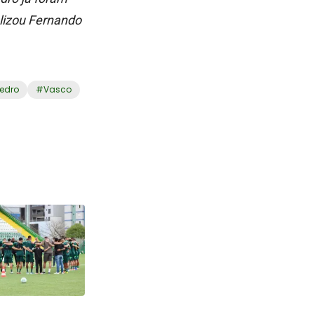
nalizou Fernando
edro
#
Vasco