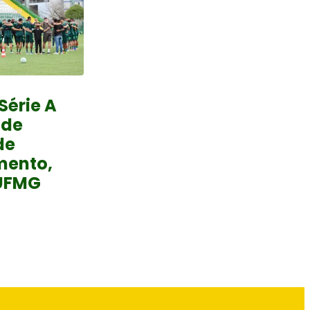
Série A
 de
de
mento,
UFMG