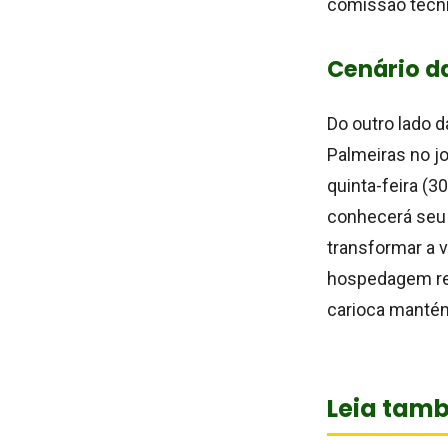
comissão técni
Cenário da
Do outro lado 
Palmeiras no j
quinta-feira (3
conhecerá seu 
transformar a 
hospedagem res
carioca mantém
Leia tam