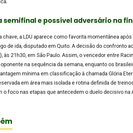
ca.
 semifinal e possível adversário na fin
da chave, a LDU aparece como favorita momentânea após a
ogo de ida, disputado em Quito. A decisão do confronto a
0), às 21h30, em São Paulo. Assim, o vencedor entre Rac
oponente na sequência da semana, enquanto os brasile
vantagem mínima em classificação à chamada Glória Ete
ervada em área mais isolada e rotina definida de treinos
 o foco nas etapas que antecedem o duelo decisivo na A
bém