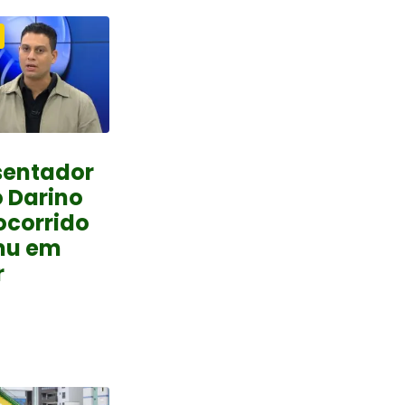
sentador
 Darino
ocorrido
mu em
r