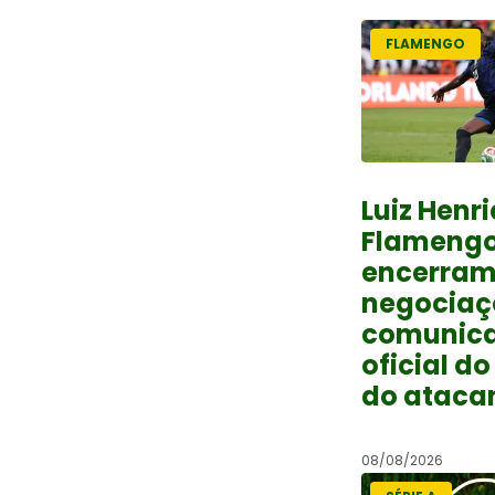
FLAMENGO
Luiz Henr
Flameng
encerra
negociaç
comunic
oficial do
do ataca
08/08/2026