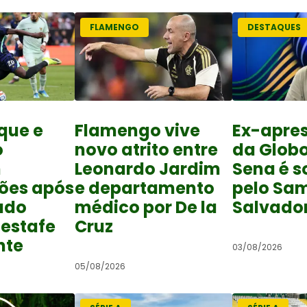
FLAMENGO
DESTAQUES
ique e
Flamengo vive
Ex-apre
o
novo atrito entre
da Globo
m
Leonardo Jardim
Sena é s
ões após
e departamento
pelo Sa
ado
médico por De la
Salvado
 estafe
Cruz
nte
03/08/2026
05/08/2026