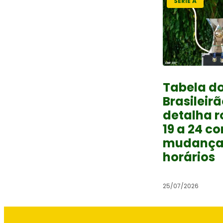
SÉRIE A
Tabela d
Brasileirã
detalha 
19 a 24 c
mudança
horários
25/07/2026