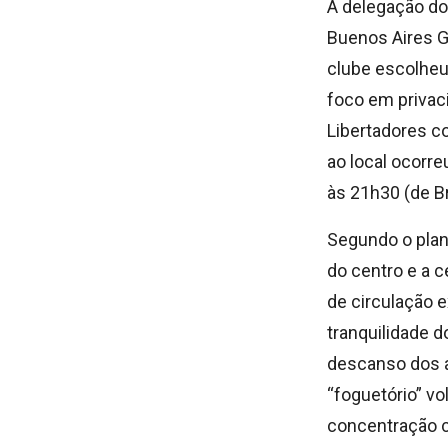
A delegação do
Buenos Aires Gr
clube escolhe
foco em privaci
Libertadores co
ao local ocorreu
às 21h30 (de Br
Segundo o plan
do centro e a c
de circulação 
tranquilidade 
descanso dos a
“foguetório” vo
concentração co