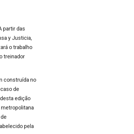
 partir das
sa y Justicia,
zará o trabalho
o treinador
m construída no
m caso de
 desta edição
 metropolitana
 de
tabelecido pela