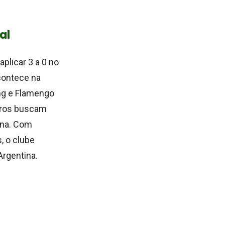
al
plicar 3 a 0 no
contece na
ing e Flamengo
iros buscam
rna. Com
, o clube
rgentina.