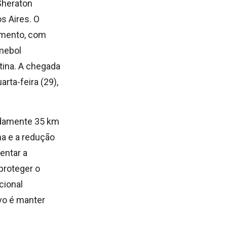
Sheraton
s Aires. O
amento, com
nmebol
ntina. A chegada
arta-feira (29),
adamente 35 km
na e a redução
entar a
proteger o
cional
ivo é manter