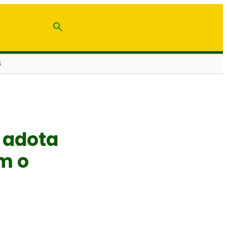
S
 adota
m o