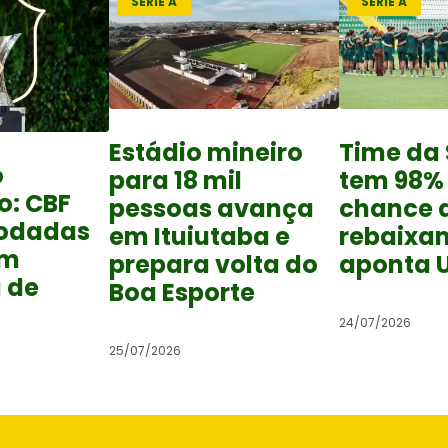
SÉRIE A
SÉRIE A
Estádio mineiro
Time da 
o
para 18 mil
tem 98%
o: CBF
pessoas avança
chance 
rodadas
em Ituiutaba e
rebaixa
om
prepara volta do
aponta 
 de
Boa Esporte
24/07/2026
25/07/2026