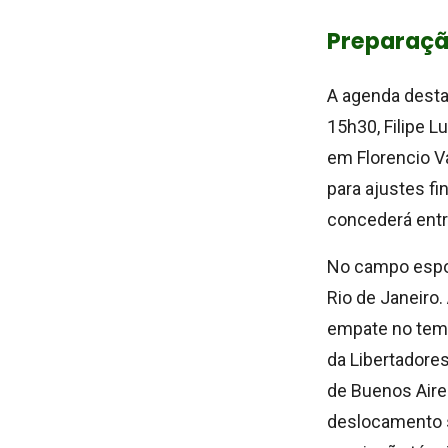
Preparação
A agenda desta 
15h30, Filipe L
em Florencio Va
para ajustes fi
concederá entre
No campo espor
Rio de Janeiro.
empate no tempo
da Libertadore
de Buenos Aires
deslocamento se