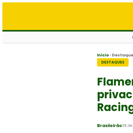
Início
›
Destaqu
DESTAQUES
Flamen
privac
Racing
Brasileirão
28 de