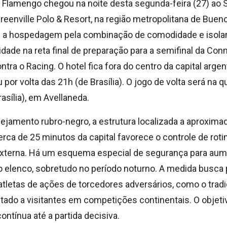
 Flamengo chegou na noite desta segunda-feira (27) ao 
eenville Polo & Resort, na região metropolitana de Bueno
u a hospedagem pela combinação de comodidade e isol
dade na reta final de preparação para a semifinal da Co
ntra o Racing. O hotel fica fora do centro da capital arge
 por volta das 21h (de Brasília). O jogo de volta será na qu
asília), em Avellaneda.
ejamento rubro-negro, a estrutura localizada a aproxim
erca de 25 minutos da capital favorece o controle de roti
externa. Há um esquema especial de segurança para aum
do elenco, sobretudo no período noturno. A medida busca 
tletas de ações de torcedores adversários, como o tradi
ltado a visitantes em competições continentais. O objet
ntínua até a partida decisiva.