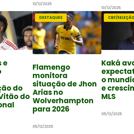
13/12/2025
10/12/2025
DESTAQUES
CBF/SELEÇÃ
 e
Kaká ava
Flamengo
o
expectat
monitora
o mundia
situação de Jhon
ção do
e cresci
Arias no
Vitão do
MLS
Wolverhampton
onal
para 2026
05/12/2025
05/12/2025