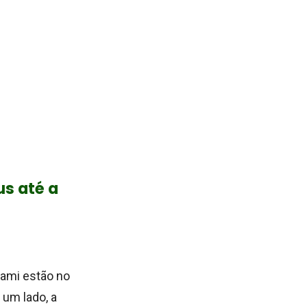
s até a
iami estão no
 um lado, a