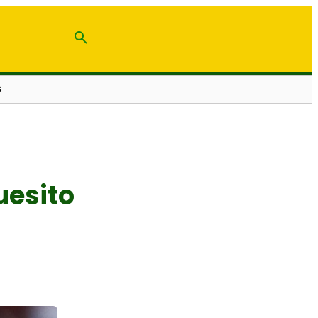
S
uesito