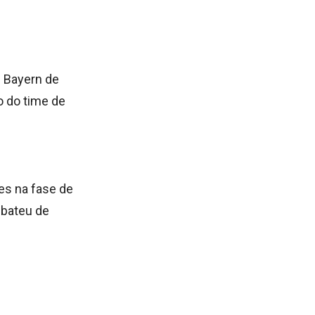
O Bayern de
o do time de
tes na fase de
 bateu de