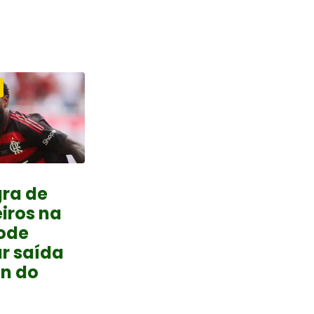
ra de
iros na
pode
r saída
on do