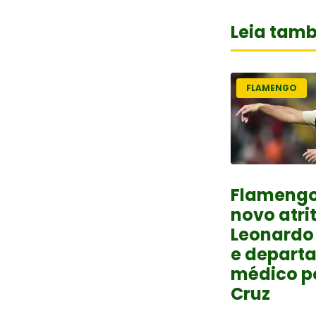
Leia tam
FLAMENGO
Flamengo
novo atri
Leonardo
e depart
médico po
Cruz