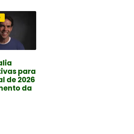
O
lia
ivas para
l de 2026
mento da