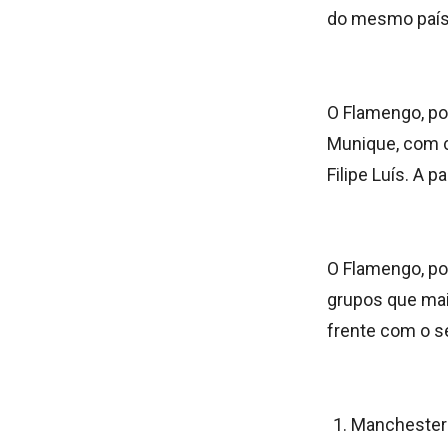
do mesmo país 
O Flamengo, por
Munique, com c
Filipe Luís. A 
O Flamengo, por
grupos que mai
frente com o s
Manchester 