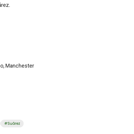
árez.
lão, Manchester
#
Suárez