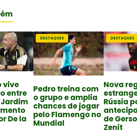
bém
DESTAQUES
DESTAQUES
 vive
Nova reg
Pedro treina com
to entre
estrange
o grupo e amplia
 Jardim
Rússia 
chances de jogar
amento
antecipa
pelo Flamengo no
r De la
de Gers
Mundial
Zenit