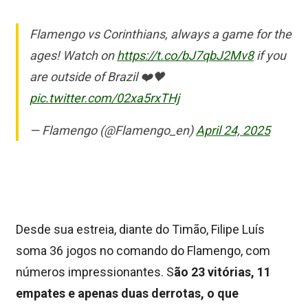
Flamengo vs Corinthians, always a game for the
ages! Watch on
https://t.co/bJ7qbJ2Mv8
if you
are outside of Brazil ❤️🖤
pic.twitter.com/02xa5rxTHj
— Flamengo (@Flamengo_en)
April 24, 2025
Desde sua estreia, diante do Timão, Filipe Luís
soma 36 jogos no comando do Flamengo, com
números impressionantes. S
ão 23 vitórias, 11
empates e apenas duas derrotas, o que