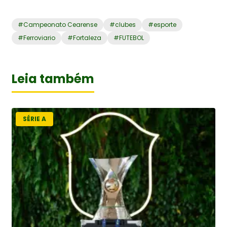
#
Campeonato Cearense
#
clubes
#
esporte
#
Ferroviario
#
Fortaleza
#
FUTEBOL
Leia também
SÉRIE A