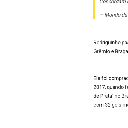
Concordam c
— Mundo da
Rodriguinho pas
Grêmio e Braga
Ele foi compra
2017, quando fo
de Prata” no Br
com 32 gols ma