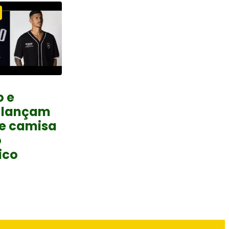
o e
 lançam
 e camisa
o
ico