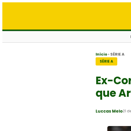
Início
›
SÉRIE A
SÉRIE A
Ex-Cor
que Ar
Luccas Melo
21 d