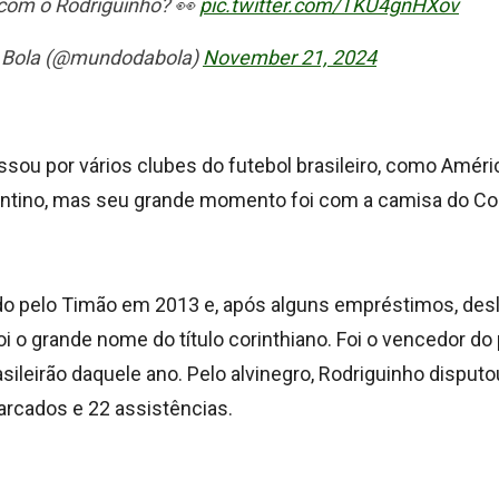
om o Rodriguinho? 👀
pic.twitter.com/TKU4gnHXov
 Bola (@mundodabola)
November 21, 2024
sou por vários clubes do futebol brasileiro, como Améric
ntino, mas seu grande momento foi com a camisa do Cor
do pelo Timão em 2013 e, após alguns empréstimos, de
i o grande nome do título corinthiano. Foi o vencedor do
asileirão daquele ano. Pelo alvinegro, Rodriguinho disputo
rcados e 22 assistências.