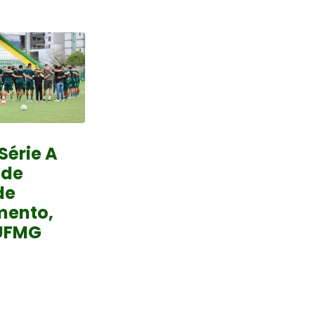
Série A
 de
de
mento,
UFMG