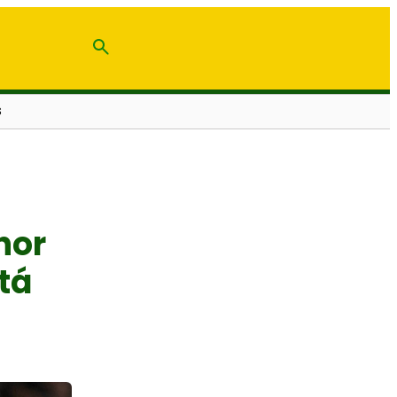
S
hor
tá