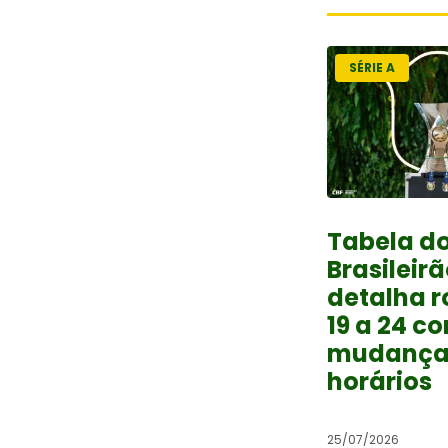
SÉRIE A
Tabela d
Brasileirã
detalha 
19 a 24 c
mudança
horários
25/07/2026