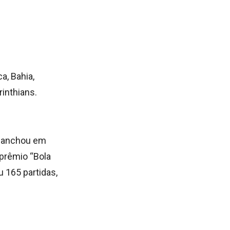
a, Bahia,
inthians.
slanchou em
 prêmio “Bola
u 165 partidas,