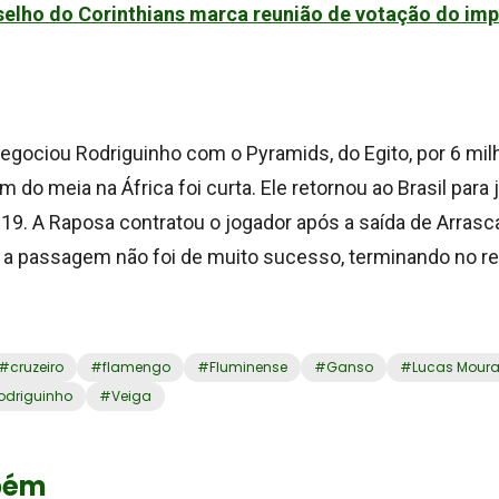
elho do Corinthians marca reunião de votação do im
negociou Rodriguinho com o Pyramids, do Egito, por 6 mil
do meia na África foi curta. Ele retornou ao Brasil para 
19. A Raposa contratou o jogador após a saída de Arrasc
a passagem não foi de muito sucesso, terminando no r
#
cruzeiro
#
flamengo
#
Fluminense
#
Ganso
#
Lucas Mour
odriguinho
#
Veiga
bém