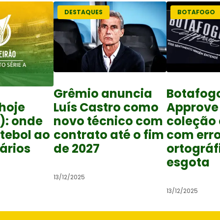
DESTAQUES
BOTAFOGO
Grêmio anuncia
Botafog
Luís Castro como
Approve
hoje
novo técnico com
coleção
): onde
contrato até o fim
com err
utebol ao
de 2027
ortográf
rários
esgota
13/12/2025
13/12/2025