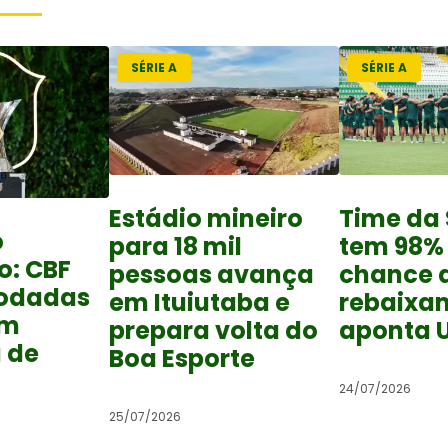
SÉRIE A
SÉRIE A
Estádio mineiro
Time da 
o
para 18 mil
tem 98%
o: CBF
pessoas avança
chance 
rodadas
em Ituiutaba e
rebaixa
om
prepara volta do
aponta 
 de
Boa Esporte
24/07/2026
25/07/2026