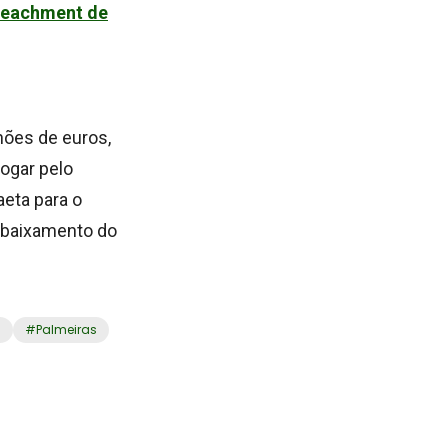
peachment de
hões de euros,
jogar pelo
aeta para o
ebaixamento do
a
#
Palmeiras