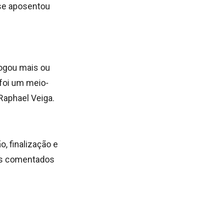
 se aposentou
jogou mais ou
foi um meio-
Raphael Veiga.
, finalização e
 os comentados