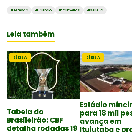
#
estêvão
#
Grêmio
#
Palmeiras
#
serie-a
Leia também
SÉRIE A
SÉRIE A
Estádio minei
Tabela do
para 18 mil p
Brasileirão: CBF
avança em
detalha rodadas 19
Ituiutaba e p