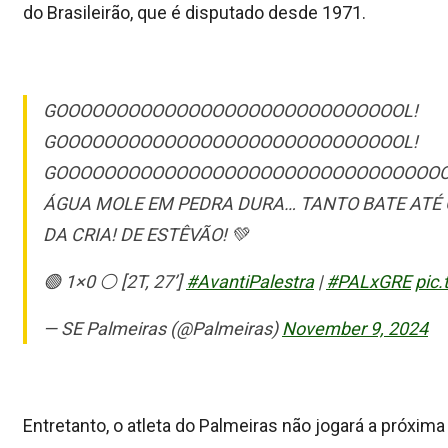
do Brasileirão, que é disputado desde 1971.
GOOOOOOOOOOOOOOOOOOOOOOOOOOOOOL!
GOOOOOOOOOOOOOOOOOOOOOOOOOOOOOL!
GOOOOOOOOOOOOOOOOOOOOOOOOOOOOOOOOO
ÁGUA MOLE EM PEDRA DURA… TANTO BATE ATÉ Q
DA CRIA! DE ESTÊVÃO! 💚
🟢 1×0 ⚪ [2T, 27’]
#AvantiPalestra
|
#PALxGRE
pic
— SE Palmeiras (@Palmeiras)
November 9, 2024
Entretanto, o atleta do Palmeiras não jogará a próxima