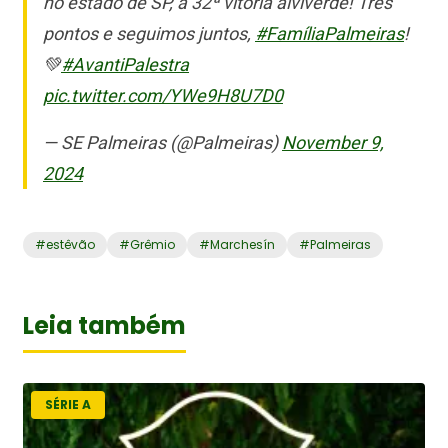
no estado de SP, a 32ª vitória alviverde! Três
pontos e seguimos juntos,
#FamíliaPalmeiras
!
💚
#AvantiPalestra
pic.twitter.com/YWe9H8U7D0
— SE Palmeiras (@Palmeiras)
November 9,
2024
#
estêvão
#
Grêmio
#
Marchesín
#
Palmeiras
Leia também
SÉRIE A