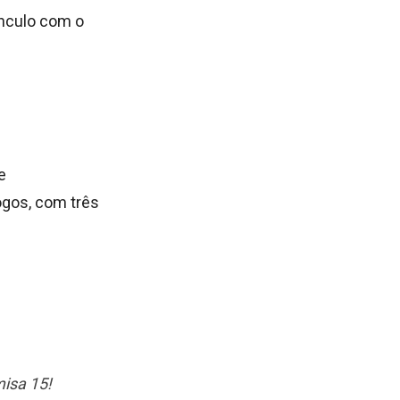
ínculo com o
e
jogos, com três
misa 15!