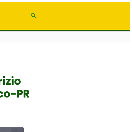
S
izio
ico-PR