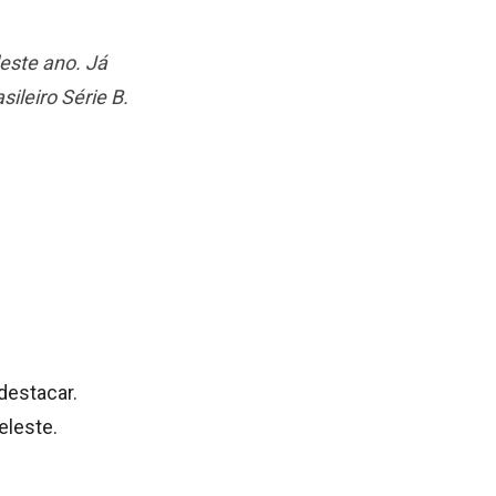
este ano. Já
ileiro Série B.
destacar.
eleste.