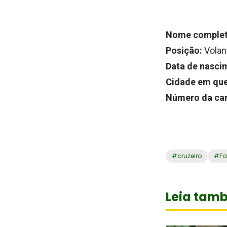
Nome complet
Posição:
Volan
Data de nasci
Cidade em que
Número da ca
#
cruzeiro
#
Fa
Leia tam