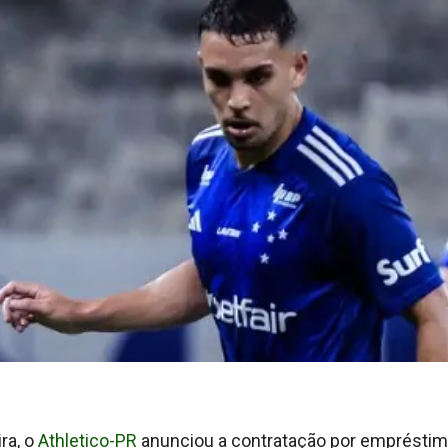
ra, o
Athletico-PR
anunciou a contratação por empréstim