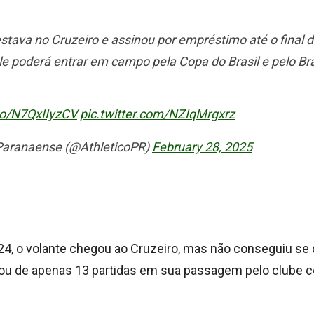
tava no Cruzeiro e assinou por empréstimo até o final d
ele poderá entrar em campo pela Copa do Brasil e pelo Bras
.co/N7QxIIyzCV
pic.twitter.com/NZIqMrgxrz
 Paranaense (@AthleticoPR)
February 28, 2025
24, o volante chegou ao Cruzeiro, mas não conseguiu se 
ipou de apenas 13 partidas em sua passagem pelo clube c