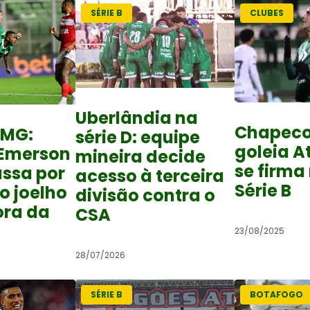
SÉRIE B
CLUBES
Uberlândia na
Chapec
-MG:
série D: equipe
goleia At
 Emerson
mineira decide
se firma
ssa por
acesso à terceira
Série B
no joelho
divisão contra o
ora da
CSA
23/08/2025
28/07/2026
SÉRIE B
BOTAFOGO