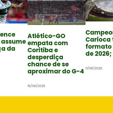
Campeo
vence
Atlético-GO
Carioca 
e assume
empata com
formato 
ça da
Coritiba e
de 2026;
desperdiça
chance de se
11/06/2025
aproximar do G-4
15/06/2025