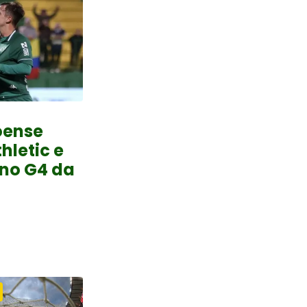
oense
hletic e
 no G4 da