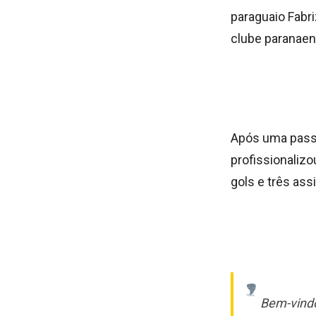
paraguaio Fabri
clube paranaens
Após uma pass
profissionalizo
gols e três ass
Bem-vindo,