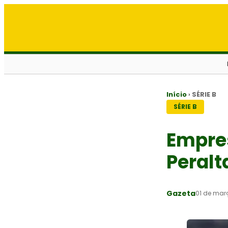
Início
›
SÉRIE B
SÉRIE B
Empres
Peralt
Gazeta
01 de mar