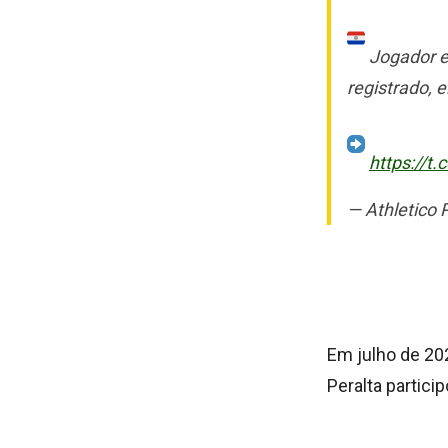
Jogador es
registrado, 
https://t
— Athletico
Em julho de 20
Peralta partic