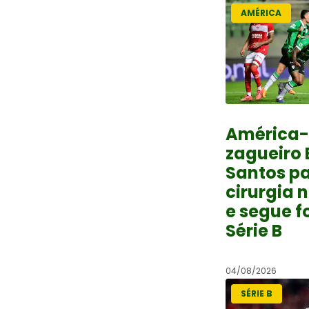
AMÉRICA
América
zagueiro
Santos pa
cirurgia 
e segue f
Série B
04/08/2026
SÉRIE B