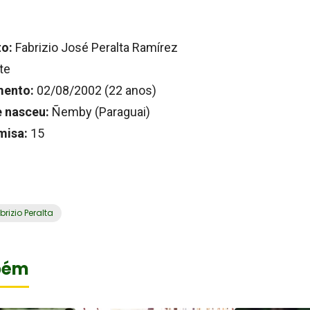
o:
Fabrizio José Peralta Ramírez
te
mento:
02/08/2002 (22 anos)
 nasceu:
Ñemby (Paraguai)
misa:
15
brizio Peralta
bém