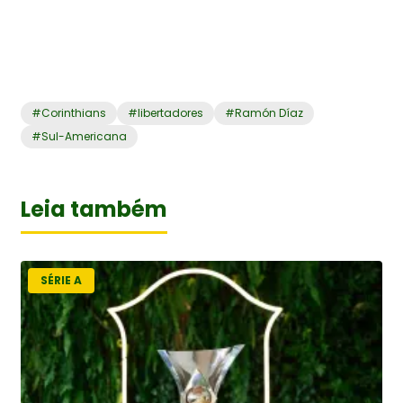
#
Corinthians
#
libertadores
#
Ramón Díaz
#
Sul-Americana
Leia também
SÉRIE A