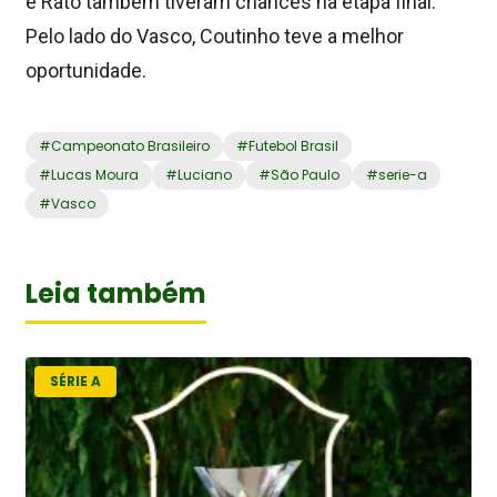
e Rato também tiveram chances na etapa final.
Pelo lado do Vasco, Coutinho teve a melhor
oportunidade.
#
Campeonato Brasileiro
#
Futebol Brasil
#
Lucas Moura
#
Luciano
#
São Paulo
#
serie-a
#
Vasco
Leia também
SÉRIE A