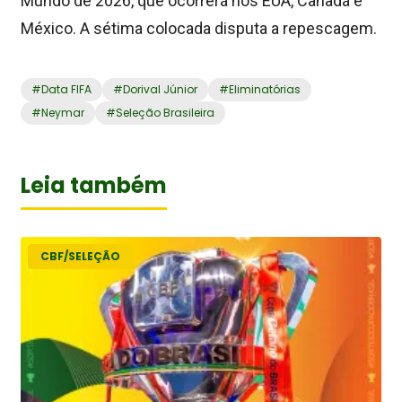
Mundo de 2026, que ocorrerá nos EUA, Canadá e
México. A sétima colocada disputa a repescagem.
#
Data FIFA
#
Dorival Júnior
#
Eliminatórias
#
Neymar
#
Seleção Brasileira
Leia também
CBF/SELEÇÃO