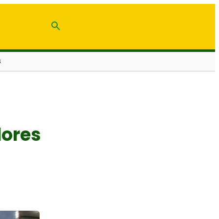
S
dores