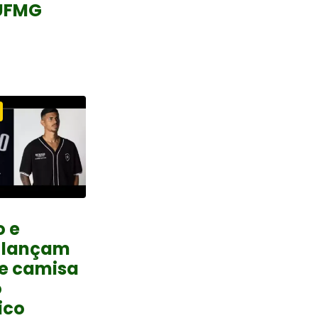
UFMG
o e
 lançam
 e camisa
o
ico