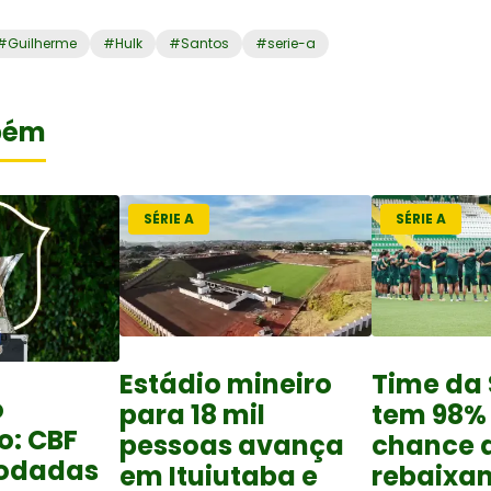
#
Guilherme
#
Hulk
#
Santos
#
serie-a
bém
SÉRIE A
SÉRIE A
Estádio mineiro
Time da 
o
para 18 mil
tem 98%
o: CBF
pessoas avança
chance 
rodadas
em Ituiutaba e
rebaixa