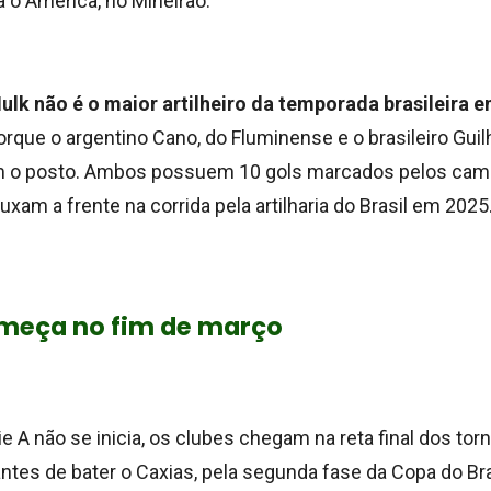
a o América, no Mineirão.
ulk não é o maior artilheiro da temporada brasileira en
porque o argentino Cano, do Fluminense e o brasileiro Gui
em o posto. Ambos possuem 10 gols marcados pelos ca
uxam a frente na corrida pela artilharia do Brasil em 2025
omeça no fim de março
e A não se inicia, os clubes chegam na reta final dos tor
ntes de bater o Caxias, pela segunda fase da Copa do Br