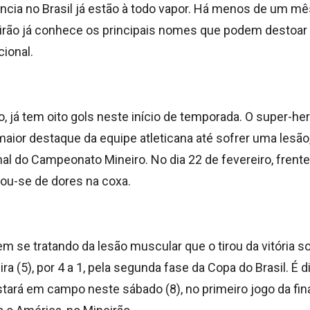
ância no Brasil já estão à todo vapor. Há menos de um m
ileirão já conhece os principais nomes que podem destoar
ional.
co, já tem oito gols neste início de temporada. O super-her
aior destaque da equipe atleticana até sofrer uma lesão,
nal do Campeonato Mineiro. No dia 22 de fevereiro, fren
xou-se de dores na coxa.
vem se tratando da lesão muscular que o tirou da vitória 
ra (5), por 4 a 1, pela segunda fase da Copa do Brasil. É di
stará em campo neste sábado (8), no primeiro jogo da fina