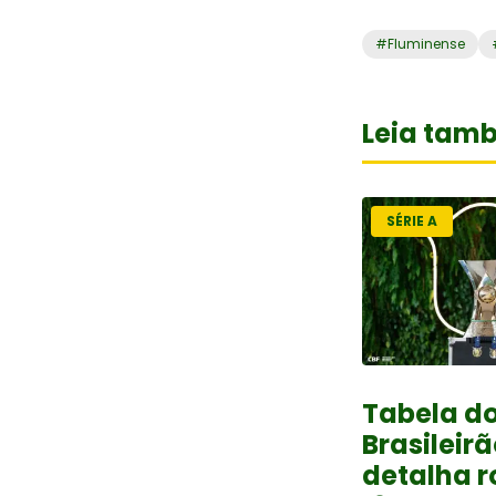
#
Fluminense
Leia tam
SÉRIE A
Tabela d
Brasileirã
detalha 