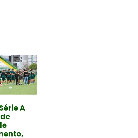
Série A
 de
de
mento,