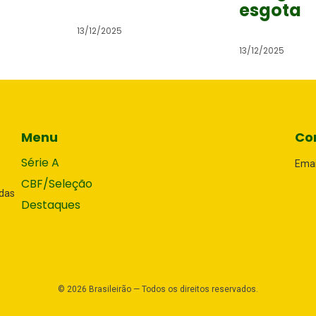
esgota
13/12/2025
13/12/2025
Menu
Co
Série A
Emai
CBF/Seleção
adas
Destaques
©
2026
Brasileirão — Todos os direitos reservados.