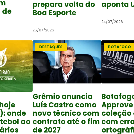
om
prepara volta do
aponta 
 de
Boa Esporte
24/07/2026
25/07/2026
DESTAQUES
BOTAFOGO
Grêmio anuncia
Botafog
Luís Castro como
Approve
hoje
novo técnico com
coleção
): onde
contrato até o fim
com err
utebol ao
de 2027
ortográf
rários