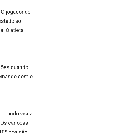
 O jogador de
estado ao
. O atleta
ações quando
reinando com o
, quando visita
 Os cariocas
10ª posição,