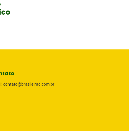
o
ico
ntato
l: contato@brasileirao.com.br