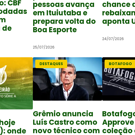
o: CBF
pessoas avança
chance 
rodadas
em Ituiutaba e
rebaixa
om
prepara volta do
aponta 
 de
Boa Esporte
24/07/2026
25/07/2026
DESTAQUES
BOTAFOGO
Grêmio anuncia
Botafog
Luís Castro como
Approve
hoje
novo técnico com
coleção
): onde