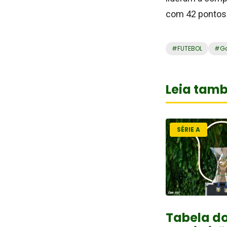
com 42 pontos
#
FUTEBOL
#
Ga
Leia tam
SÉRIE A
Tabela d