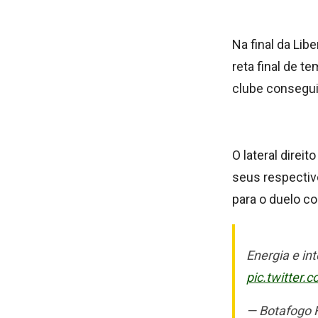
Na final da Lib
reta final de t
clube consegui
O lateral direi
seus respectiv
para o duelo co
Energia e in
pic.twitter
— Botafogo 