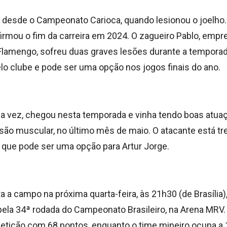
a desde o Campeonato Carioca, quando lesionou o joelho.
firmou o fim da carreira em 2024. O zagueiro Pablo, empr
Flamengo, sofreu duas graves lesões durante a temporada
lo clube e pode ser uma opção nos jogos finais do ano.
sua vez, chegou nesta temporada e vinha tendo boas atu
esão muscular, no último mês de maio. O atacante está t
o que pode ser uma opção para Artur Jorge.
a a campo na próxima quarta-feira, às 21h30 (de Brasília)
 pela 34ª rodada do Campeonato Brasileiro, na Arena MRV.
etição com 68 pontos, enquanto o time mineiro ocupa a 