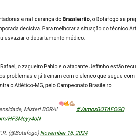
ertadores e na liderança do
Brasileirão
, o Botafogo se pr
emporada decisiva. Para melhorar a situação do técnico Art
u esvaziar o departamento médico.
to Rafael, o zagueiro Pablo e o atacante Jeffinho estão re
os problemas e já treinam com o elenco que segue com
ntra o Atlético-MG, pelo Campeonato Brasileiro.
tensidade, Mister! BORA!
#VamosBOTAFOGO
.com/HF3Mcyy4oN
F.R. (@Botafogo)
November 16, 2024