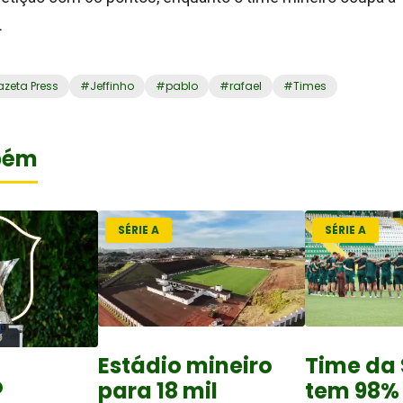
.
zeta Press
#
Jeffinho
#
pablo
#
rafael
#
Times
bém
SÉRIE A
SÉRIE A
Estádio mineiro
Time da 
o
para 18 mil
tem 98%