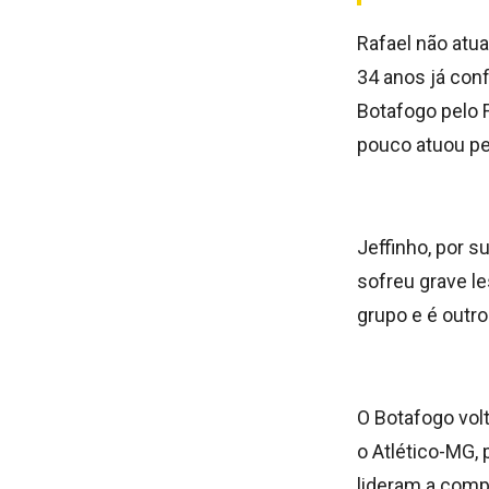
Rafael não atu
34 anos já con
Botafogo pelo 
pouco atuou pe
Jeffinho, por 
sofreu grave l
grupo e é outr
O Botafogo volt
o Atlético-MG,
lideram a comp