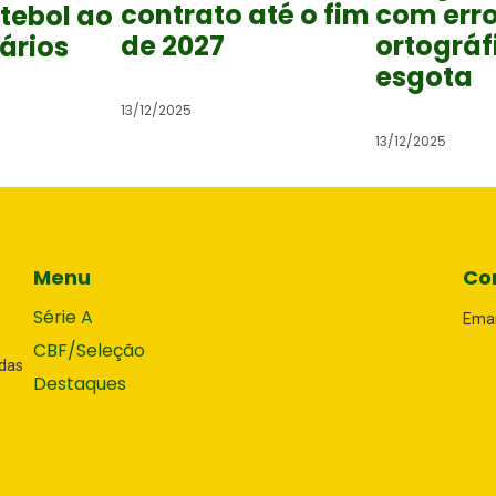
contrato até o fim
com err
utebol ao
de 2027
ortográf
rários
esgota
13/12/2025
13/12/2025
Menu
Co
Série A
Emai
CBF/Seleção
adas
Destaques