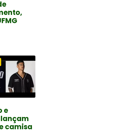
de
mento,
UFMG
o e
 lançam
 e camisa