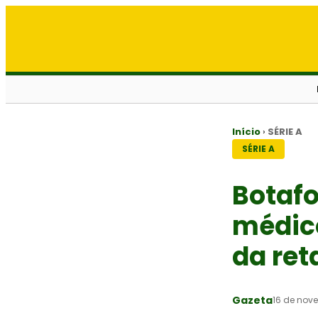
Início
›
SÉRIE A
SÉRIE A
Botaf
médico
da ret
Gazeta
16 de nov