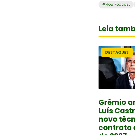
#
Flow Podcast
Leia tam
DESTAQUES
Grêmio a
Luís Cast
novo téc
contrato 