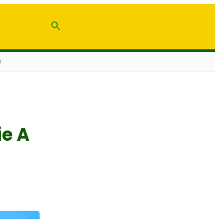
S
ie A