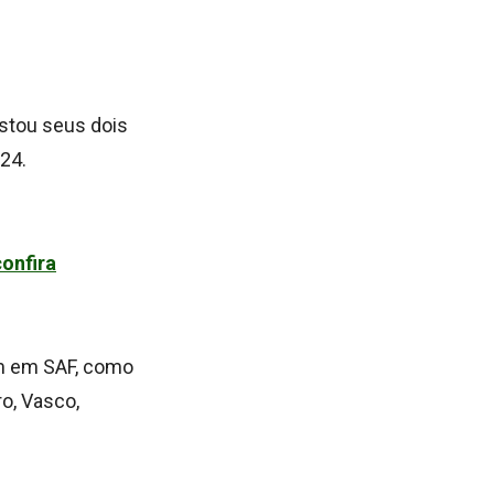
stou seus dois
024.
confira
am em SAF, como
ro, Vasco,