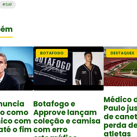
#
SAF
bém
BOTAFOGO
DESTAQUES
Médico 
nuncia
Botafogo e
Paulo jus
ro como
Approve lançam
de cane
nico com
coleção e camisa
perda d
até o fim
com erro
atletas