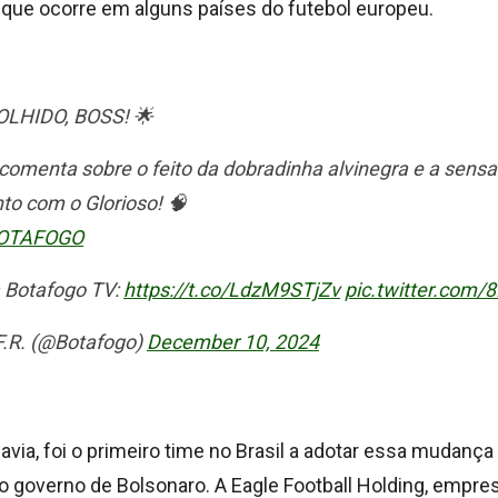
que ocorre em alguns países do futebol europeu.
OLHIDO, BOSS! 🌟
comenta sobre o feito da dobradinha alvinegra e a sensa
o com o Glorioso! 🧠
OTAFOGO
a Botafogo TV:
https://t.co/LdzM9STjZv
pic.twitter.com
F.R. (@Botafogo)
December 10, 2024
avia, foi o primeiro time no Brasil a adotar essa mudança 
 o governo de Bolsonaro. A Eagle Football Holding, empre