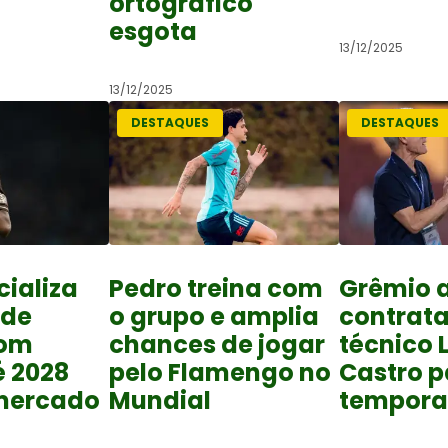
ortográfico
esgota
13/12/2025
13/12/2025
DESTAQUES
DESTAQUES
cializa
Pedro treina com
Grêmio 
 de
o grupo e amplia
contrat
com
chances de jogar
técnico 
é 2028
pelo Flamengo no
Castro p
mercado
Mundial
tempora