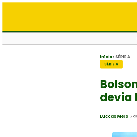
Início
›
SÉRIE A
SÉRIE A
Bolson
devia 
Luccas Melo
15 d