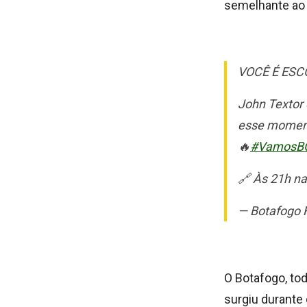
semelhante ao 
VOCÊ É ESC
John Textor 
esse moment
🔥
#VamosB
🔗 Às 21h n
— Botafogo 
O Botafogo, tod
surgiu durante