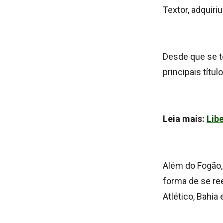
Textor, adquir
Desde que se t
principais títu
Leia mais:
Lib
Além do Fogão,
forma de se ree
Atlético, Bahia 