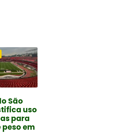
do São
tifica uso
tas para
e peso em