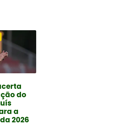
acerta
ação do
Luís
ara a
da 2026