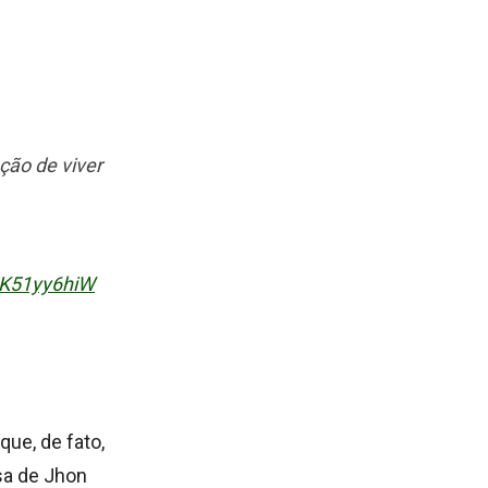
ção de viver
/8K51yy6hiW
que, de fato,
sa de Jhon