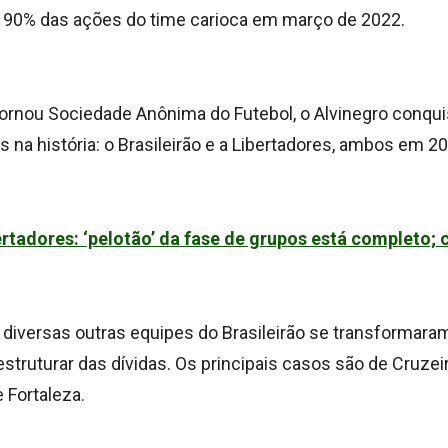
iu 90% das ações do time carioca em março de 2022.
ornou Sociedade Anônima do Futebol, o Alvinegro conqui
los na história: o Brasileirão e a Libertadores, ambos em 2
ertadores: ‘pelotão’ da fase de grupos está completo; 
 diversas outras equipes do Brasileirão se transformar
struturar das dívidas. Os principais casos são de Cruzei
e Fortaleza.