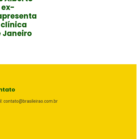
 ex-
apresenta
clínica
e Janeiro
ntato
l: contato@brasileirao.com.br