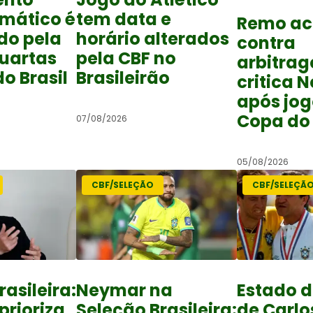
mático é
tem data e
Remo ac
do pela
horário alterados
contra
quartas
pela CBF no
arbitra
o Brasil
Brasileirão
critica 
após jog
Copa do 
07/08/2026
05/08/2026
CBF/SELEÇÃO
CBF/SELEÇÃ
rasileira:
Neymar na
Estado 
prioriza
Seleção Brasileira:
de Carlo