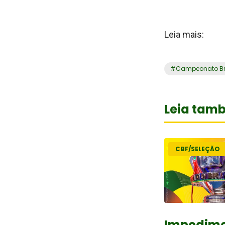
Leia mais:
#
Campeonato Bra
Leia tam
CBF/SELEÇÃO
Impedim