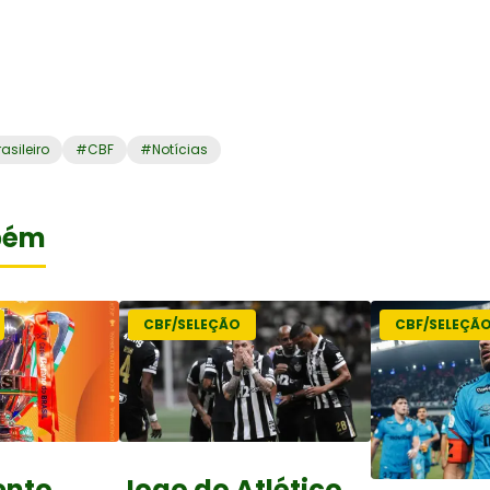
sileiro
#
CBF
#
Notícias
bém
CBF/SELEÇÃO
CBF/SELEÇÃ
ento
Jogo do Atlético