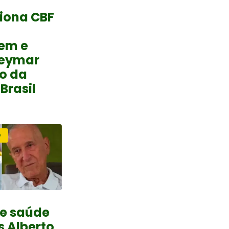
iona CBF
gem e
Neymar
o da
Brasil
O
de saúde
s Alberto