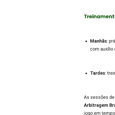
Treinamento
Manhãs
: p
com auxílio 
Tardes
: tr
As sessões de 
Arbitragem Bra
jogo em tempo 