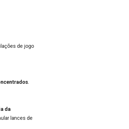
lações de jogo
concentrados
.
ia da
mular lances de