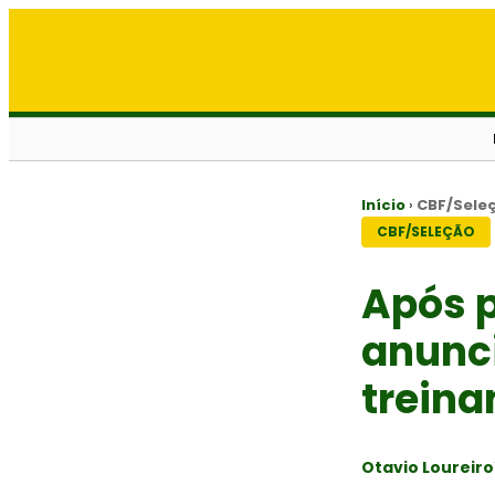
Início
›
CBF/Sele
CBF/SELEÇÃO
Após p
anunc
treina
Otavio Loureiro