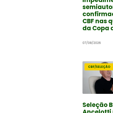
semiauto
confirma
CBF nas 
da Copa d
07/08/2026
CBF/SELEÇÃO
Seleção B
Ancelotti 