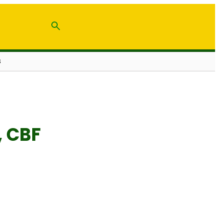
S
, CBF