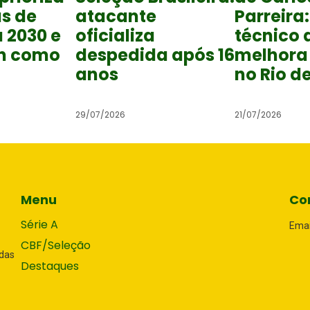
s de
atacante
Parreira:
 2030 e
oficializa
técnico 
n como
despedida após 16
melhora 
anos
no Rio d
29/07/2026
21/07/2026
Menu
Co
Série A
Emai
CBF/Seleção
adas
Destaques