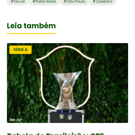
#
Oscar
#
Pablo Maia
#
São Paulo
#
Zubeldía
Leia também
SÉRIE A