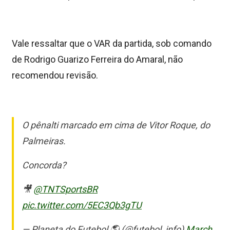
Vale ressaltar que o VAR da partida, sob comando
de Rodrigo Guarizo Ferreira do Amaral, não
recomendou revisão.
O pênalti marcado em cima de Vitor Roque, do
Palmeiras.
Concorda?
🎥
@TNTSportsBR
pic.twitter.com/5EC3Qb3gTU
— Planeta do Futebol 🌎 (@futebol_info)
March