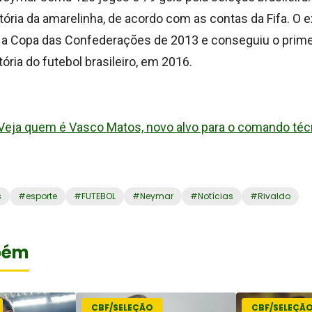
istória da amarelinha, de acordo com as contas da Fifa. O 
a Copa das Confederações de 2013 e conseguiu o prime
tória do futebol brasileiro, em 2016.
Veja quem é Vasco Matos, novo alvo para o comando téc
s
#
esporte
#
FUTEBOL
#
Neymar
#
Notícias
#
Rivaldo
bém
CBF/SELEÇÃO
CBF/SELEÇÃ