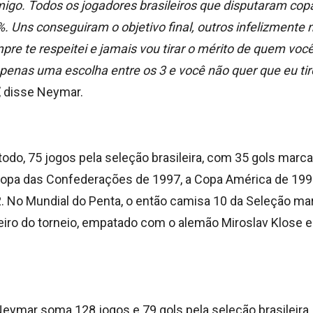
go. Todos os jogadores brasileiros que disputaram cop
 Uns conseguiram o objetivo final, outros infelizmente n
pre te respeitei e jamais vou tirar o mérito de quem você
 apenas uma escolha entre os 3 e você não quer que eu ti
, disse Neymar.
 todo, 75 jogos pela seleção brasileira, com 35 gols marc
opa das Confederações de 1997, a Copa América de 199
 No Mundial do Penta, o então camisa 10 da Seleção ma
lheiro do torneio, empatado com o alemão Miroslav Klose 
eymar soma 128 jogos e 79 gols pela seleção brasileira.