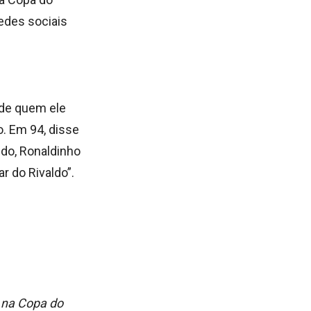
edes sociais
 de quem ele
. Em 94, disse
ldo, Ronaldinho
r do Rivaldo”.
r na Copa do