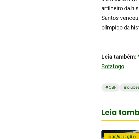
artilheiro da h
Santos venceu 
olímpico da his
Leia também:
Botafogo
#
CBF
#
clube
Leia tam
CBF/SELEÇÃO