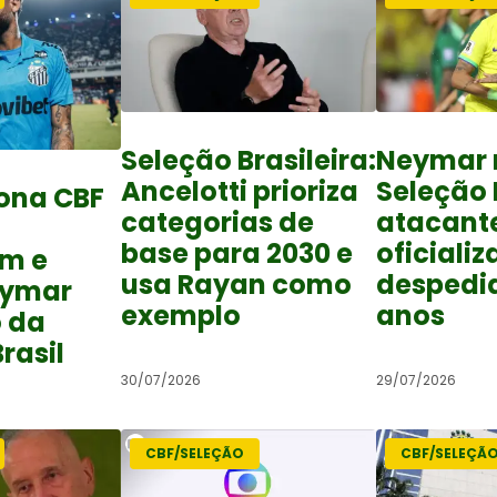
Seleção Brasileira:
Neymar 
Ancelotti prioriza
Seleção B
ona CBF
categorias de
atacant
base para 2030 e
oficializ
em e
usa Rayan como
despedid
eymar
exemplo
anos
o da
rasil
30/07/2026
29/07/2026
CBF/SELEÇÃO
CBF/SELEÇÃ