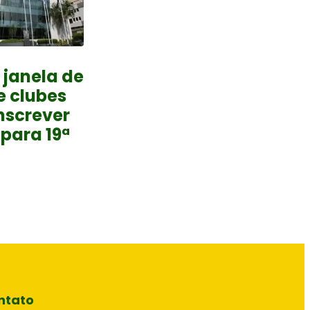
 janela de
e clubes
nscrever
 para 19ª
ntato