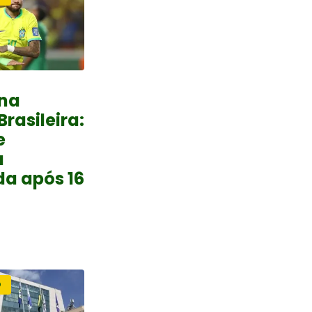
na
rasileira:
e
a
a após 16
O