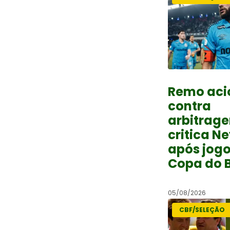
Remo aci
contra
arbitrag
critica N
após jog
Copa do B
05/08/2026
CBF/SELEÇÃO