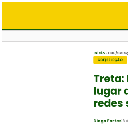
Início
›
CBF/Sele
CBF/SELEÇÃO
Treta:
lugar 
redes 
Diego Fortes
18 