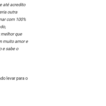
e até acredito
eria outra
irmar com 100%
ado,
r melhor que
om muito amor e
 e sabe o
do levar para o