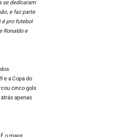
a se dedicaram
ão, e faz parte
 é pro futebol
re Ronaldo e
ados.
9 e a Copa do
rcou cinco gols
e atrás apenas
 É o maior