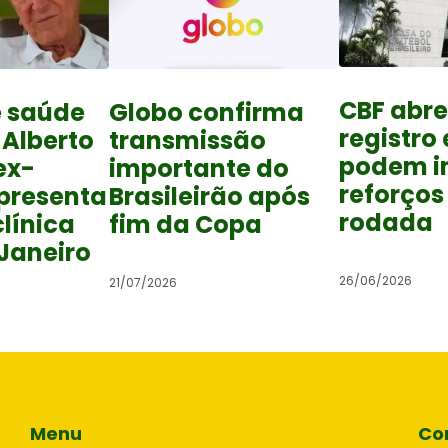
CBF abre
e saúde
Globo confirma
registro 
 Alberto
transmissão
podem i
ex-
importante do
reforços
presenta
Brasileirão após
rodada
línica
fim da Copa
 Janeiro
26/06/2026
21/07/2026
Menu
Co