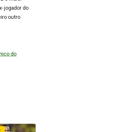
ex-jogador do
iro outro
nico do
O