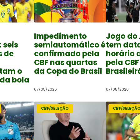
Impedimento
Jogo do 
: seis
semiautomático é
tem data
s de
confirmado pela
horário 
CBF nas quartas
pela CBF
tam o
da Copa do Brasil
Brasilei
da bola
07/08/2026
07/08/2026
CBF/SELEÇÃO
CBF/SELEÇÃ