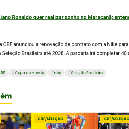
tiano Ronaldo quer realizar sonho no Maracanã; enten
 CBF anunciou a renovação de contrato com a Nike para
Seleção Brasileira até 2038. A parceria irá completar 40 
CBF
#
Copa do Mundo
#
nike
#
Seleção Brasileira
bém
CBF/SELEÇÃO
CBF/SELEÇÃ