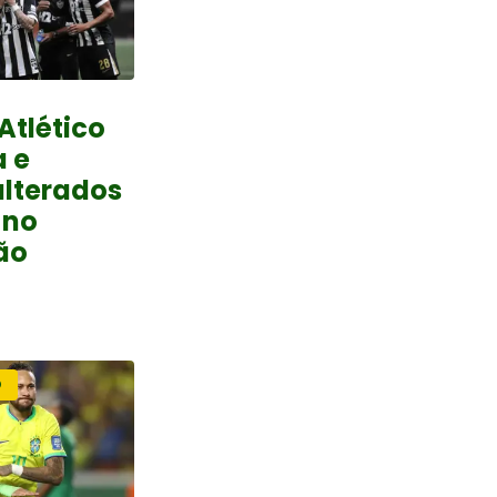
Atlético
 e
alterados
 no
rão
O