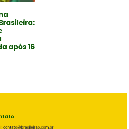
na
rasileira:
e
a
a após 16
ntato
l: contato@brasileirao.com.br