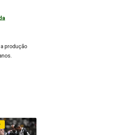
da
 a produção
anos.
O