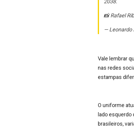
2038.
📸 Rafael Ri
— Leonardo B
Vale lembrar qu
nas redes soci
estampas difer
O uniforme atua
lado esquerdo 
brasileiros, va