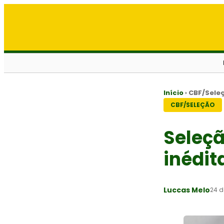
Início
›
CBF/Sele
CBF/SELEÇÃO
Seleçã
inédit
Luccas Melo
24 d