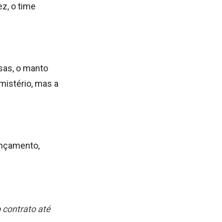
z, o time
sas, o manto
mistério, mas a
ançamento,
 contrato até