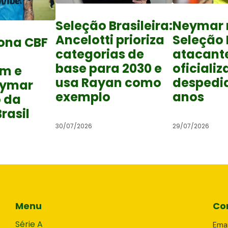
Seleção Brasileira:
Neymar 
Ancelotti prioriza
Seleção B
ona CBF
categorias de
atacant
base para 2030 e
oficializ
em e
usa Rayan como
despedid
eymar
exemplo
anos
o da
rasil
30/07/2026
29/07/2026
Menu
Co
Série A
Emai