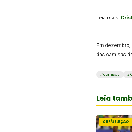
Leia mais:
Cris
Em dezembro, a
das camisas da 
#
camisas
#
Leia tam
CBF/SELEÇÃO