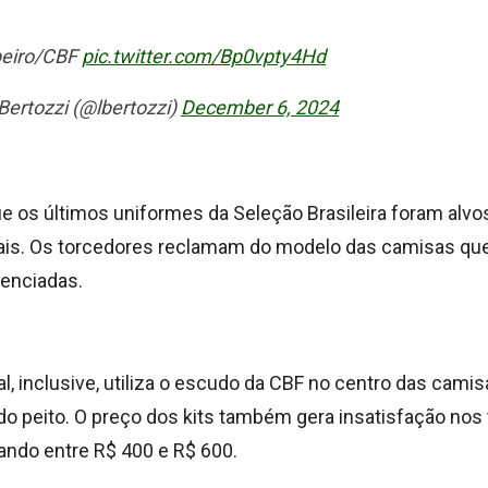
beiro/CBF
pic.twitter.com/Bp0vpty4Hd
ertozzi (@lbertozzi)
December 6, 2024
e os últimos uniformes da Seleção Brasileira foram alvos
ais. Os torcedores reclamam do modelo das camisas q
enciadas.
l, inclusive, utiliza o escudo da CBF no centro das camis
do peito. O preço dos kits também gera insatisfação nos
riando entre R$ 400 e R$ 600.