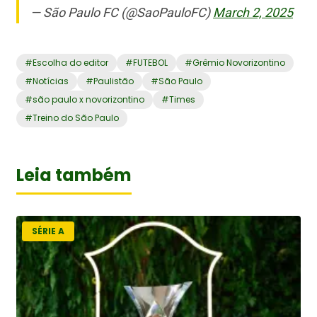
— São Paulo FC (@SaoPauloFC)
March 2, 2025
#
Escolha do editor
#
FUTEBOL
#
Grêmio Novorizontino
#
Notícias
#
Paulistão
#
São Paulo
#
são paulo x novorizontino
#
Times
#
Treino do São Paulo
Leia também
SÉRIE A