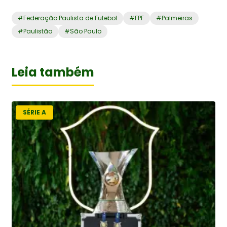
#
Federação Paulista de Futebol
#
FPF
#
Palmeiras
#
Paulistão
#
São Paulo
Leia também
SÉRIE A