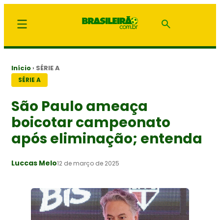
Início
›
SÉRIE A
SÉRIE A
São Paulo ameaça
boicotar campeonato
após eliminação; entenda
Luccas Melo
12 de março de 2025