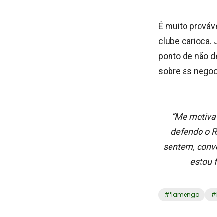
É muito prováv
clube carioca. 
ponto de não de
sobre as negoc
“
Me motiva 
defendo o R
sentem, conve
estou f
#
flamengo
#