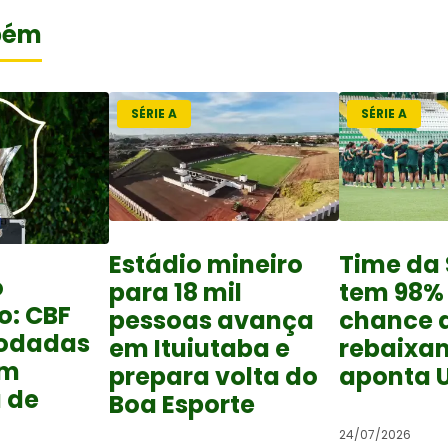
bém
SÉRIE A
SÉRIE A
Estádio mineiro
Time da 
o
para 18 mil
tem 98%
o: CBF
pessoas avança
chance 
rodadas
em Ituiutaba e
rebaixa
om
prepara volta do
aponta 
 de
Boa Esporte
24/07/2026