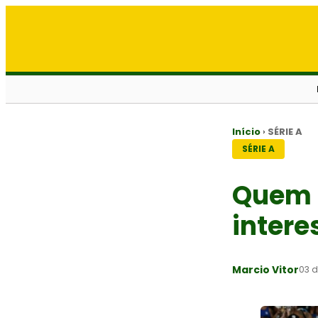
Início
›
SÉRIE A
SÉRIE A
Quem é
intere
Marcio Vitor
03 