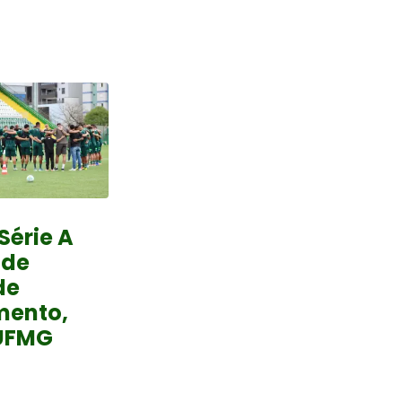
Série A
 de
de
mento,
UFMG