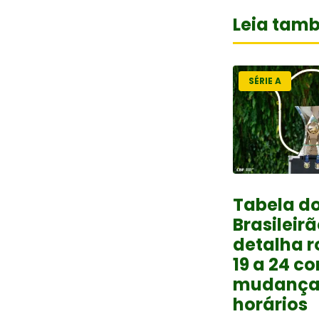
Leia tam
SÉRIE A
Tabela d
Brasileirã
detalha 
19 a 24 c
mudança
horários