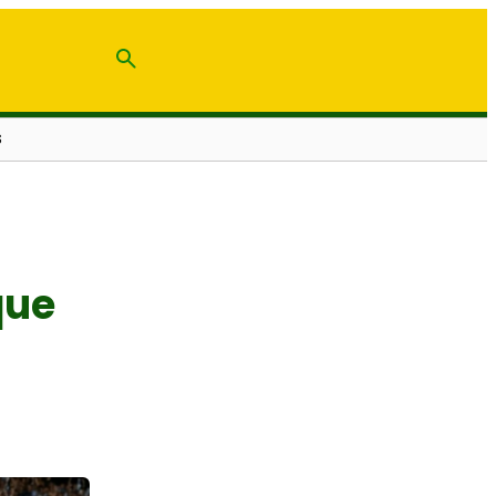
S
que