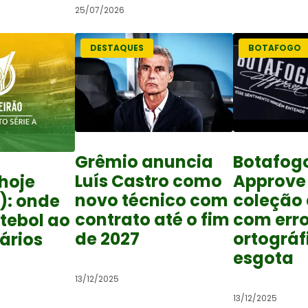
25/07/2026
DESTAQUES
BOTAFOGO
Grêmio anuncia
Botafog
Luís Castro como
Approve
hoje
novo técnico com
coleção
): onde
contrato até o fim
com err
utebol ao
de 2027
ortográf
rários
esgota
13/12/2025
13/12/2025