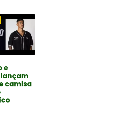
o e
 lançam
 e camisa
o
ico