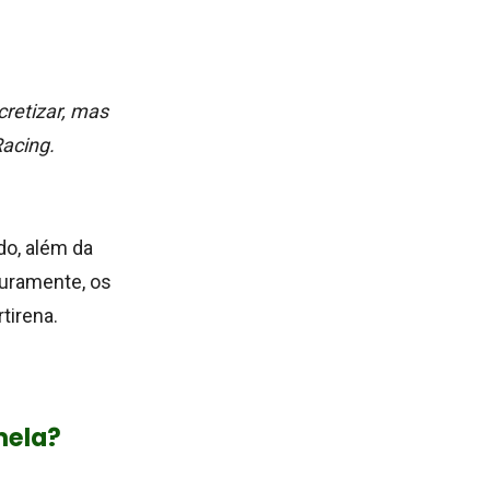
cretizar, mas
Racing.
do, além da
uturamente, os
tirena.
nela?