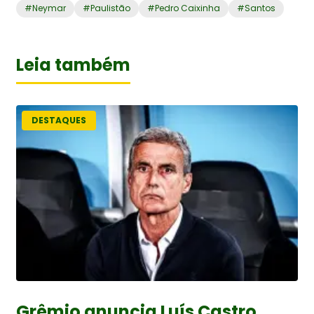
#
Neymar
#
Paulistão
#
Pedro Caixinha
#
Santos
Leia também
DESTAQUES
Grêmio anuncia Luís Castro