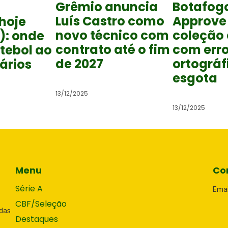
Grêmio anuncia
Botafog
Luís Castro como
Approve
hoje
novo técnico com
coleção
): onde
contrato até o fim
com err
utebol ao
de 2027
ortográf
rários
esgota
13/12/2025
13/12/2025
Menu
Co
Série A
Emai
CBF/Seleção
adas
Destaques