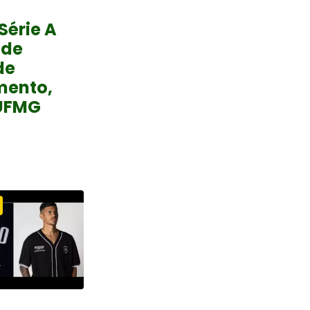
Série A
 de
de
mento,
UFMG