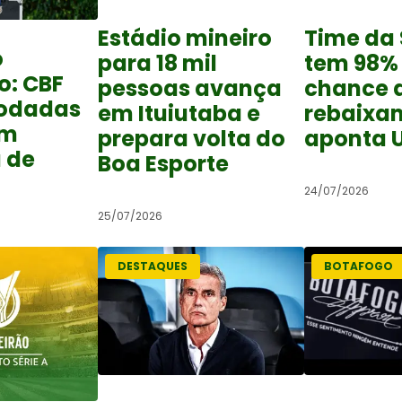
Estádio mineiro
Time da 
o
para 18 mil
tem 98%
o: CBF
pessoas avança
chance 
rodadas
em Ituiutaba e
rebaixa
om
prepara volta do
aponta 
 de
Boa Esporte
24/07/2026
25/07/2026
DESTAQUES
BOTAFOGO