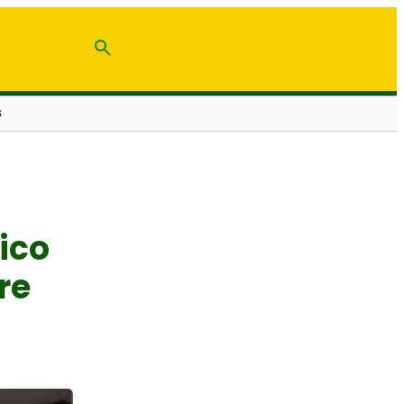
S
ico
re