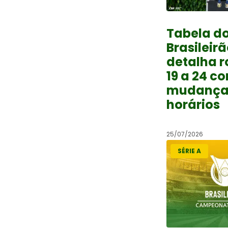
Tabela d
Brasileirã
detalha 
19 a 24 c
mudança
horários
25/07/2026
SÉRIE A