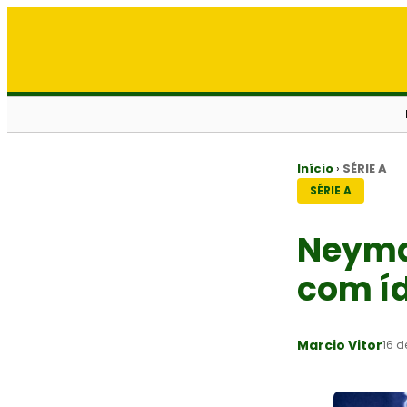
Início
›
SÉRIE A
SÉRIE A
Neymar
com íd
Marcio Vitor
16 d