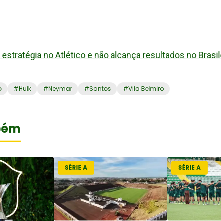
estratégia no Atlético e não alcança resultados no Brasil
o
#
Hulk
#
Neymar
#
Santos
#
Vila Belmiro
bém
SÉRIE A
SÉRIE A