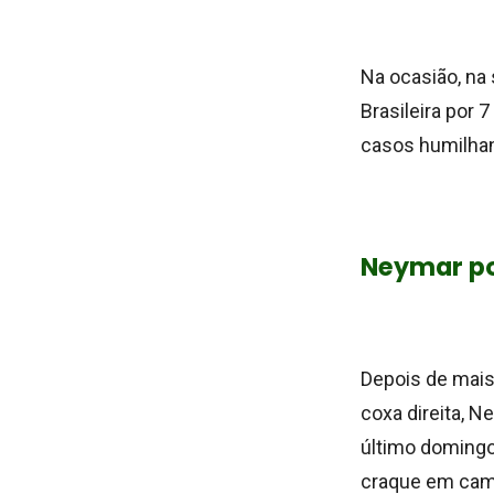
Na ocasião, na
Brasileira por 
casos humilhant
Neymar pod
Depois de mais
coxa direita, N
último domingo 
craque em cam