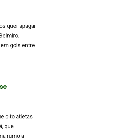
os quer apagar
Belmiro.
sem gols entre
ase
e oito atletas
ã, que
na rumo a