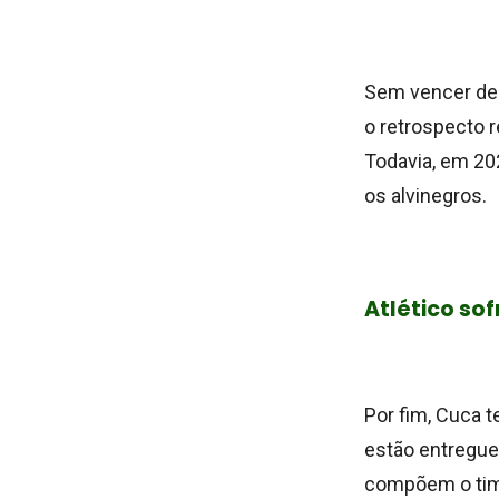
Sem vencer des
o retrospecto r
Todavia, em 20
os alvinegros.
Atlético so
Por fim, Cuca t
estão entregue
compõem o time