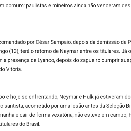
 em comum: paulistas e mineiros ainda não venceram de
 comandado por César Sampaio, depois da demissão de P
go (13), terá o retorno de Neymar entre os titulares. Já o
 a presença de Lyanco, depois do zagueiro cumprir su
o Vitória.
o e hoje se enfrentando, Neymar e Hulk já estiveram d
o santista, acometido por uma lesão antes da Seleção Bra
emanha e cair de forma vexatória, não esteve em campo; H
itulares do Brasil.