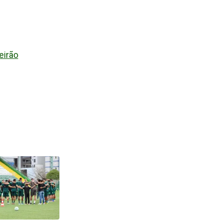
eirão