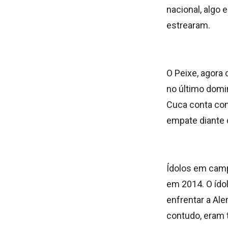
nacional, algo
estrearam.
O Peixe, agora
no último domin
Cuca conta com
empate diante d
Ídolos em camp
em 2014. O ídol
enfrentar a Al
contudo, eram t