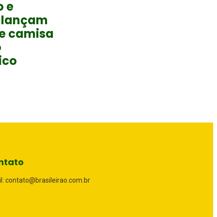
o e
 lançam
 e camisa
o
ico
ntato
l: contato@brasileirao.com.br