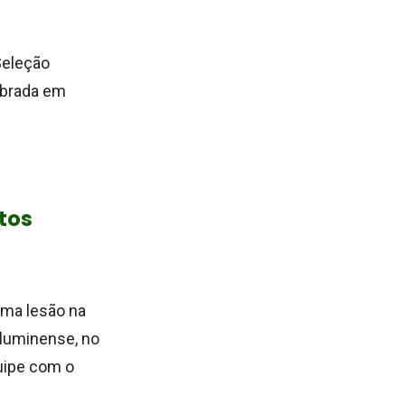
Seleção
embrada em
ntos
uma lesão na
Fluminense, no
quipe com o