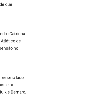
sde que
edro Caixinha
 Atlético de
spensão no
o mesmo lado
sileira
ulk e Bernard,