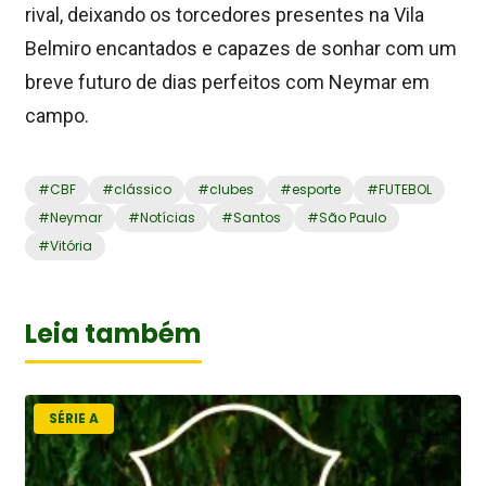
rival, deixando os torcedores presentes na Vila
Belmiro encantados e capazes de sonhar com um
breve futuro de dias perfeitos com Neymar em
campo.
#
CBF
#
clássico
#
clubes
#
esporte
#
FUTEBOL
#
Neymar
#
Notícias
#
Santos
#
São Paulo
#
Vitória
Leia também
SÉRIE A