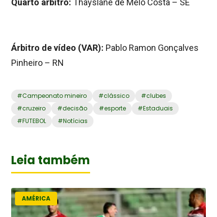
Quarto árbitro:
Thayslane de Melo Costa – SE
Árbitro de vídeo (VAR):
Pablo Ramon Gonçalves
Pinheiro – RN
#
Campeonato mineiro
#
clássico
#
clubes
#
cruzeiro
#
decisão
#
esporte
#
Estaduais
#
FUTEBOL
#
Notícias
Leia também
AMÉRICA