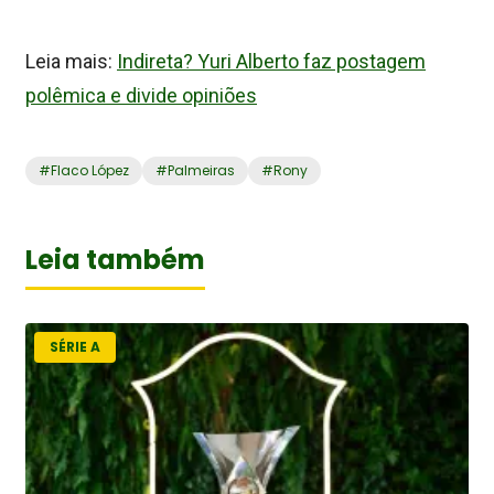
Leia mais:
Indireta? Yuri Alberto faz postagem
polêmica e divide opiniões
#
Flaco López
#
Palmeiras
#
Rony
Leia também
SÉRIE A